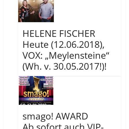
HELENE FISCHER
Heute (12.06.2018),
VOX: „Meylensteine“
(Wh. v. 30.05.2017!)!
smago! AWARD
Ab sofort auch VIP-