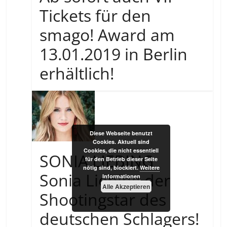
Tickets für den
smago! Award am
13.01.2019 in Berlin
erhältlich!
Diese Webseite benutzt
Cookies. Aktuell sind
Cookies, die nicht essentiell
SONIA LIEBING
für den Betrieb dieser Seite
nötig sind, blockiert.
Weitere
Sonia Liebing der
Informationen
Alle Akzeptieren
Shootingstar des
deutschen Schlagers!