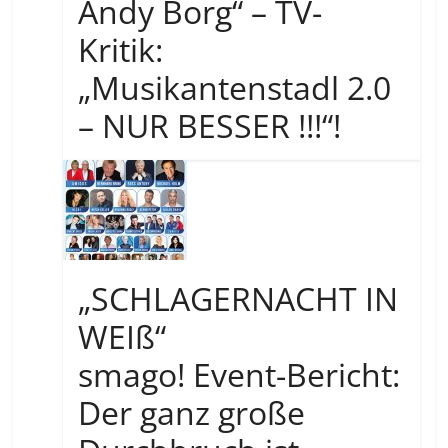
Andy Borg“ – TV-
Kritik:
„Musikantenstadl 2.0
– NUR BESSER !!!“!
„SCHLAGERNACHT IN
WEIß“
smago! Event-Bericht:
Der ganz große