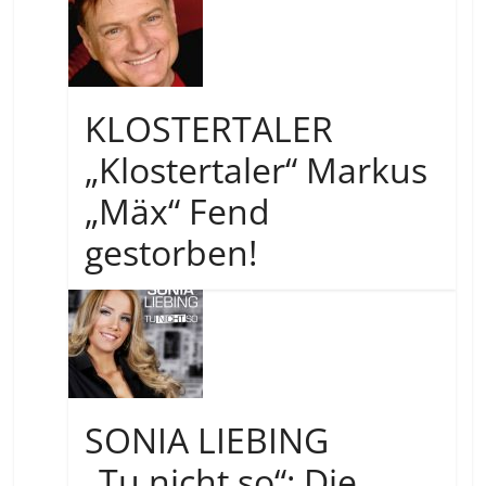
KLOSTERTALER
„Klostertaler“ Markus
„Mäx“ Fend
gestorben!
SONIA LIEBING
„Tu nicht so“: Die