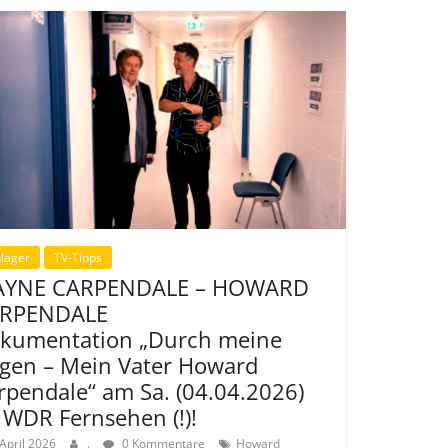
lager
TV-Tipps
YNE CARPENDALE – HOWARD
RPENDALE
kumentation „Durch meine
gen – Mein Vater Howard
rpendale“ am Sa. (04.04.2026)
 WDR Fernsehen (!)!
 April 2026
.
0 Kommentare
Howard