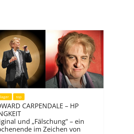
lager
top
WARD CARPENDALE – HP
NGKEIT
iginal und „Fälschung“ – ein
chenende im Zeichen von