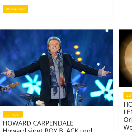
Weiterlesen
Sch
HO
LE
Schlager
Or
HOWARD CARPENDALE
Wo
Howard singt ROY BLACK und