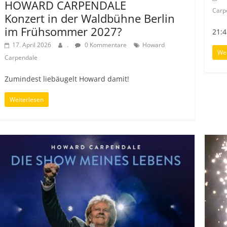
HOWARD CARPENDALE
Carp
Konzert in der Waldbühne Berlin
im Frühsommer 2027?
21:4
17. April 2026
.
0 Kommentare
Howard
Wei
Carpendale
Zumindest liebäugelt Howard damit!
Weiterlesen