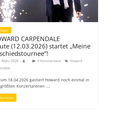
lager
WARD CARPENDALE
ute (12.03.2026) startet „Meine
schiedstournee“!
. März 2026
.
0 Kommentare
Howard
endale
zum 18.04.2026 gastiert Howard noch einmal in
 größten Konzertarenen …:
terlesen