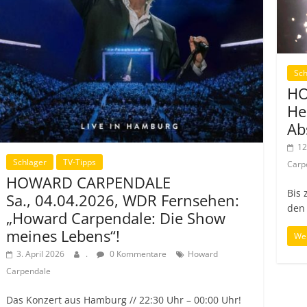
Sch
HO
He
Ab
12
Schlager
TV-Tipps
Carp
HOWARD CARPENDALE
Bis 
Sa., 04.04.2026, WDR Fernsehen:
den
„Howard Carpendale: Die Show
meines Lebens“!
Wei
3. April 2026
.
0 Kommentare
Howard
Carpendale
Das Konzert aus Hamburg // 22:30 Uhr – 00:00 Uhr!