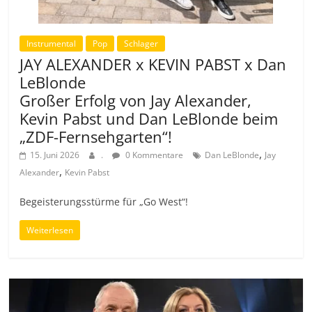
Instrumental
Pop
Schlager
JAY ALEXANDER x KEVIN PABST x Dan
LeBlonde
Großer Erfolg von Jay Alexander,
Kevin Pabst und Dan LeBlonde beim
„ZDF-Fernsehgarten“!
,
15. Juni 2026
.
0 Kommentare
Dan LeBlonde
Jay
,
Alexander
Kevin Pabst
Begeisterungsstürme für „Go West“!
Weiterlesen