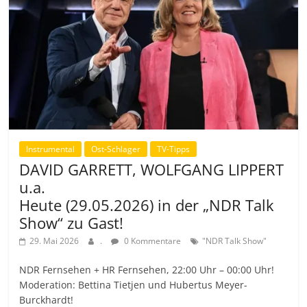
Instrumental
Ost-Schlager
TV-Tipps
DAVID GARRETT, WOLFGANG LIPPERT
u.a.
Heute (29.05.2026) in der „NDR Talk
Show“ zu Gast!
29. Mai 2026
.
0 Kommentare
"NDR Talk Show"
NDR Fernsehen + HR Fernsehen, 22:00 Uhr – 00:00 Uhr!
Moderation: Bettina Tietjen und Hubertus Meyer-
Burckhardt!