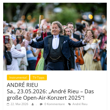
Instrumental
TV-Tipps
ANDRÉ RIEU
Sa., 23.05.2026: „André Rieu – Das
große Open-Air-Konzert 2025“!
22. Mai 2026
.
0 Kommentare
André Rieu