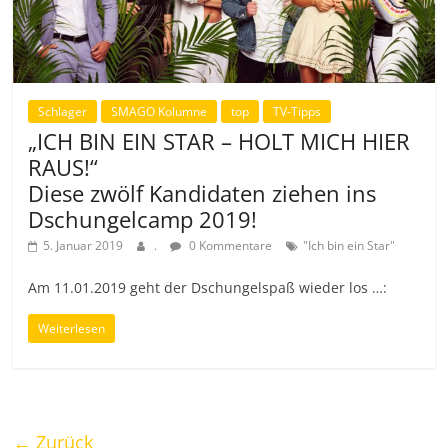
Schlager
SMAGO Kolumne
top
TV-Tipps
„ICH BIN EIN STAR – HOLT MICH HIER
RAUS!“
Diese zwölf Kandidaten ziehen ins
Dschungelcamp 2019!
5. Januar 2019
.
0 Kommentare
"Ich bin ein Star"
Am 11.01.2019 geht der Dschungelspaß wieder los …:
Weiterlesen
← Zurück