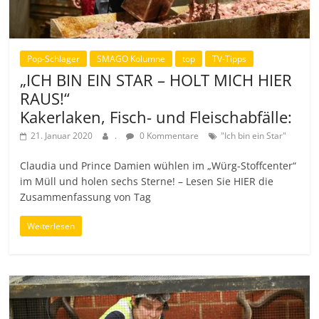
Pop-Schlager
SMAGO Kolumne
top
TV-Tipps
„ICH BIN EIN STAR – HOLT MICH HIER
RAUS!“
Kakerlaken, Fisch- und Fleischabfälle:
21. Januar 2020
.
0 Kommentare
"Ich bin ein Star"
Claudia und Prince Damien wühlen im „Würg-Stoffcenter“
im Müll und holen sechs Sterne! – Lesen Sie HIER die
Zusammenfassung von Tag
Weiterlesen