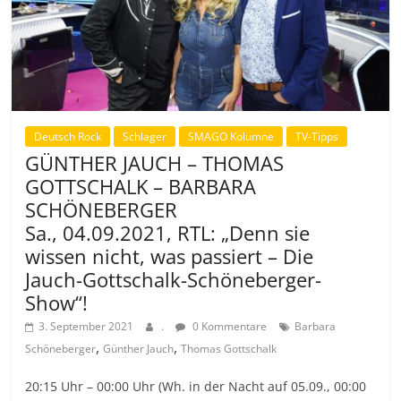
Deutsch Rock
Schlager
SMAGO Kolumne
TV-Tipps
GÜNTHER JAUCH – THOMAS
GOTTSCHALK – BARBARA
SCHÖNEBERGER
Sa., 04.09.2021, RTL: „Denn sie
wissen nicht, was passiert – Die
Jauch-Gottschalk-Schöneberger-
Show“!
3. September 2021
.
0 Kommentare
Barbara
,
,
Schöneberger
Günther Jauch
Thomas Gottschalk
20:15 Uhr – 00:00 Uhr (Wh. in der Nacht auf 05.09., 00:00