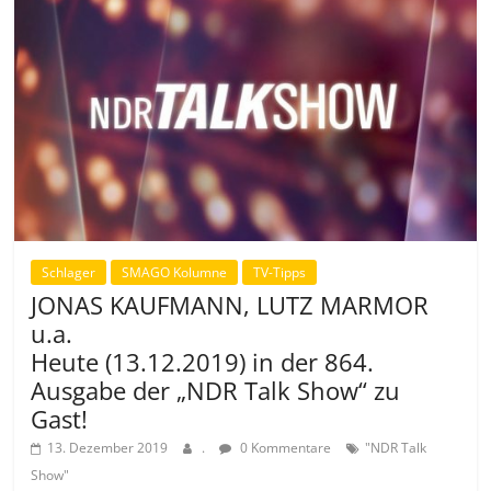
Schlager
SMAGO Kolumne
TV-Tipps
JONAS KAUFMANN, LUTZ MARMOR
u.a.
Heute (13.12.2019) in der 864.
Ausgabe der „NDR Talk Show“ zu
Gast!
13. Dezember 2019
.
0 Kommentare
"NDR Talk
Show"