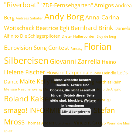
"Riverboat"
Amigos
"ZDF-Fernsehgarten"
Andrea
Andy Borg
Anna-Carina
Berg
Andreas Gabalier
Bernhard Brink
Beatrice Egli
Woitschack
Daniela
Alfinito
Die Schlagerpiloten
Dieter Hallervorden
Eloy de Jong
Florian
Eurovision Song Contest
Fantasy
Silbereisen
Giovanni Zarrella
Heino
Helene Fischer
Howard Carpendale
Let's
Joey Heindle
Diese Webseite benutzt
Maite Kelly
Dance
Marianne Rosenberg
Matthias Reim
Cookies. Aktuell sind
Melissa Naschenweng
Michelle
Michael Wendler
Nicole
Nino de Angelo
Cookies, die nicht essentiell
für den Betrieb dieser Seite
Roland Kaiser
Ross Antony
smago! AWARD
nötig sind, blockiert.
Weitere
Informationen
Stefan
smago! INFORMIERT
Alle Akzeptieren
Sonia Liebing
Mross
Vincent Gross
Thomas Anders
Uta Bresan
Wenn die Musi
spielt