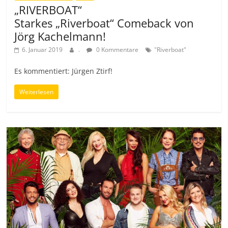
„RIVERBOAT“
Starkes „Riverboat“ Comeback von
Jörg Kachelmann!
6. Januar 2019
.
0 Kommentare
"Riverboat"
Es kommentiert: Jürgen Ztirf!
Weiterlesen