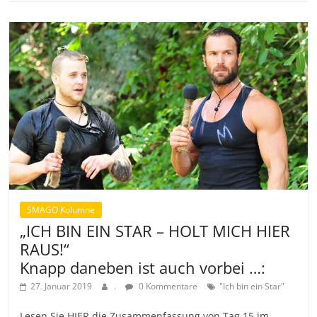
SMAGO Kolumne
„ICH BIN EIN STAR – HOLT MICH HIER
RAUS!“
Knapp daneben ist auch vorbei …:
27. Januar 2019
.
0 Kommentare
"Ich bin ein Star"
Lesen Sie HIER die Zusammenfassung von Tag 15 im