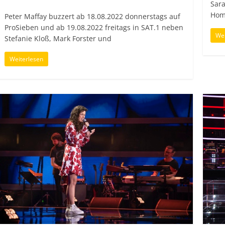
Sara
Hom
Peter Maffay buzzert ab 18.08.2022 donnerstags auf
ProSieben und ab 19.08.2022 freitags in SAT.1 neben
Wei
Stefanie Kloß, Mark Forster und
Weiterlesen