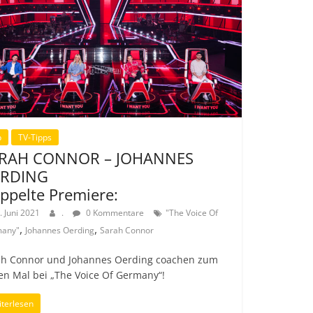
p
TV-Tipps
RAH CONNOR – JOHANNES
RDING
ppelte Premiere:
. Juni 2021
.
0 Kommentare
"The Voice Of
,
,
any"
Johannes Oerding
Sarah Connor
ah Connor und Johannes Oerding coachen zum
en Mal bei „The Voice Of Germany“!
terlesen