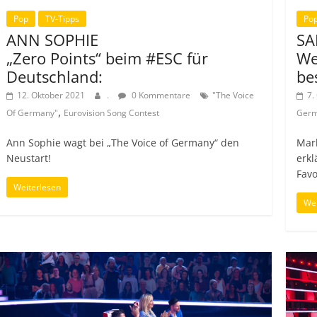
Pop
TV-Tipps
Po
ANN SOPHIE
S
„Zero Points“ beim #ESC für
We
Deutschland:
be
12. Oktober 2021
.
0 Kommentare
"The Voice
7.
,
Of Germany"
Eurovision Song Contest
Germ
Ann Sophie wagt bei „The Voice of Germany“ den
Mark
Neustart!
erkl
Favo
Weiterlesen
Wei