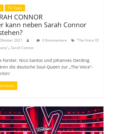
p
TV-Tipps
ARAH CONNOR
r kann neben Sarah Connor
stehen?
 Oktober 2021
.
0 Kommentare
"The Voice Of
,
any"
Sarah Connor
 Forster, Nico Santos und Johannes Oerding
ären die deutsche Soul-Queen zur „The Voice“-
ritin!
terlesen