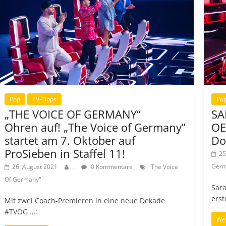
Pop
TV-Tipps
Po
„THE VOICE OF GERMANY“
SA
Ohren auf! „The Voice of Germany”
OE
startet am 7. Oktober auf
Do
ProSieben in Staffel 11!
25
Germ
26. August 2021
.
0 Kommentare
"The Voice
Of Germany"
Sar
erst
Mit zwei Coach-Premieren in eine neue Dekade
#TVOG …:
Wei