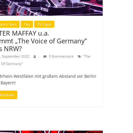
utsch Rock
Pop
TV-Tipps
TER MAFFAY u.a.
mmt „The Voice of Germany”
s NRW?
. September 2022
.
0 Kommentare
"The
e Of Germany"
drhein-Westfalen mit großem Abstand vor Berlin
 Bayern!
terlesen