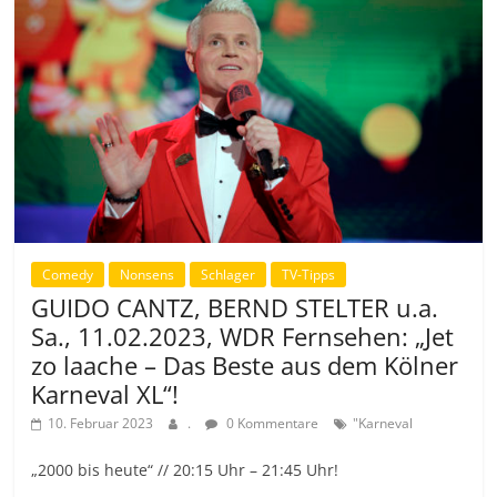
Comedy
Nonsens
Schlager
TV-Tipps
GUIDO CANTZ, BERND STELTER u.a.
Sa., 11.02.2023, WDR Fernsehen: „Jet
zo laache – Das Beste aus dem Kölner
Karneval XL“!
10. Februar 2023
.
0 Kommentare
"Karneval
„2000 bis heute“ // 20:15 Uhr – 21:45 Uhr!