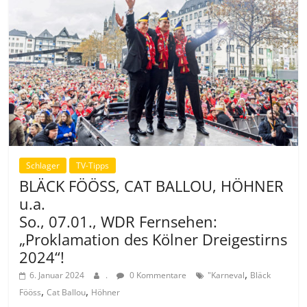
Schlager
TV-Tipps
BLÄCK FÖÖSS, CAT BALLOU, HÖHNER
u.a.
So., 07.01., WDR Fernsehen:
„Proklamation des Kölner Dreigestirns
2024“!
,
6. Januar 2024
.
0 Kommentare
"Karneval
Bläck
,
,
Fööss
Cat Ballou
Höhner