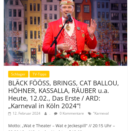
Schlager
TV-Tipps
BLÄCK FÖÖSS, BRINGS, CAT BALLOU,
HÖHNER, KASSALLA, RÄUBER u.a.
Heute, 12.02., Das Erste / ARD:
„Karneval in Köln 2024“!
12. Februar 2024
.
0 Kommentare
"Karneval
Motto: „Wat e Theater – Wat e Jeckespill“ // 20:15 Uhr –