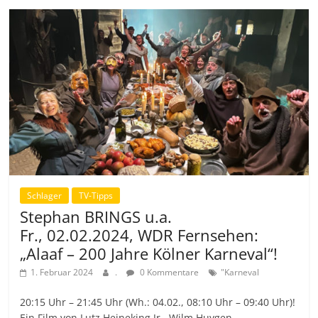
Schlager
TV-Tipps
Stephan BRINGS u.a.
Fr., 02.02.2024, WDR Fernsehen:
„Alaaf – 200 Jahre Kölner Karneval“!
1. Februar 2024
.
0 Kommentare
"Karneval
20:15 Uhr – 21:45 Uhr (Wh.: 04.02., 08:10 Uhr – 09:40 Uhr)!
Ein Film von Lutz Heineking Jr., Wilm Huygen