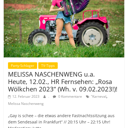
Party-Schlager
TV-Tipps
MELISSA NASCHENWENG u.a.
Heute, 12.02., HR Fernsehen: „Rosa
Wölkchen 2023“ (Wh. v. 09.02.2023!)!
,
12. Februar 2023
.
0 Kommentare
"Karneval
Melissa Naschenweng
„Gay is schee – die etwas andere Fastnachtssitzung aus
dem Sendesaal in Frankfurt“ // 20:15 Uhr – 22:15 Uhr!