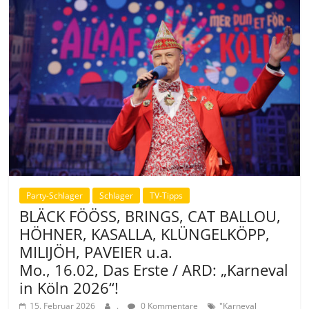
Party-Schlager
Schlager
TV-Tipps
BLÄCK FÖÖSS, BRINGS, CAT BALLOU,
HÖHNER, KASALLA, KLÜNGELKÖPP,
MILIJÖH, PAVEIER u.a.
Mo., 16.02, Das Erste / ARD: „Karneval
in Köln 2026“!
15. Februar 2026
.
0 Kommentare
"Karneval