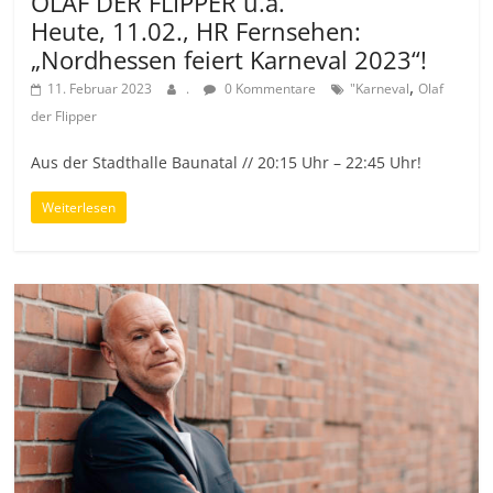
OLAF DER FLIPPER u.a.
Heute, 11.02., HR Fernsehen:
„Nordhessen feiert Karneval 2023“!
,
11. Februar 2023
.
0 Kommentare
"Karneval
Olaf
der Flipper
Aus der Stadthalle Baunatal // 20:15 Uhr – 22:45 Uhr!
Weiterlesen