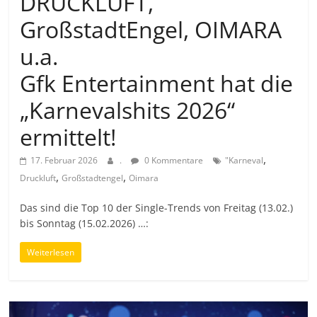
DRUCKLUFT,
GroßstadtEngel, OIMARA
u.a.
Gfk Entertainment hat die
„Karnevalshits 2026“
ermittelt!
,
17. Februar 2026
.
0 Kommentare
"Karneval
,
,
Druckluft
Großstadtengel
Oimara
Das sind die Top 10 der Single-Trends von Freitag (13.02.)
bis Sonntag (15.02.2026) …:
Weiterlesen