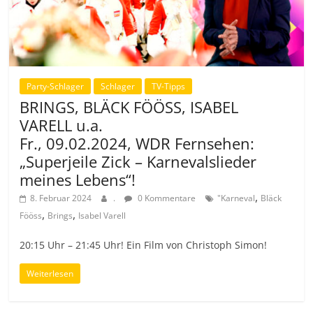
Party-Schlager
Schlager
TV-Tipps
BRINGS, BLÄCK FÖÖSS, ISABEL
VARELL u.a.
Fr., 09.02.2024, WDR Fernsehen:
„Superjeile Zick – Karnevalslieder
meines Lebens“!
,
8. Februar 2024
.
0 Kommentare
"Karneval
Bläck
,
,
Fööss
Brings
Isabel Varell
20:15 Uhr – 21:45 Uhr! Ein Film von Christoph Simon!
Weiterlesen