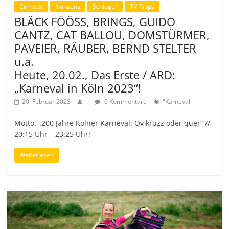
Comedy
Nonsens
Schlager
TV-Tipps
BLÄCK FÖÖSS, BRINGS, GUIDO
CANTZ, CAT BALLOU, DOMSTÜRMER,
PAVEIER, RÄUBER, BERND STELTER
u.a.
Heute, 20.02., Das Erste / ARD:
„Karneval in Köln 2023“!
20. Februar 2023
.
0 Kommentare
"Karneval
Motto: „200 Jahre Kölner Karneval: Ov krüzz oder quer“ //
20:15 Uhr – 23:25 Uhr!
Weiterlesen