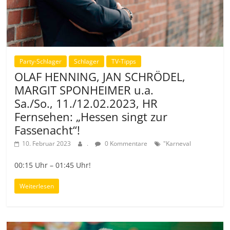
Party-Schlager
Schlager
TV-Tipps
OLAF HENNING, JAN SCHRÖDEL,
MARGIT SPONHEIMER u.a.
Sa./So., 11./12.02.2023, HR
Fernsehen: „Hessen singt zur
Fassenacht“!
10. Februar 2023
.
0 Kommentare
"Karneval
00:15 Uhr – 01:45 Uhr!
Weiterlesen