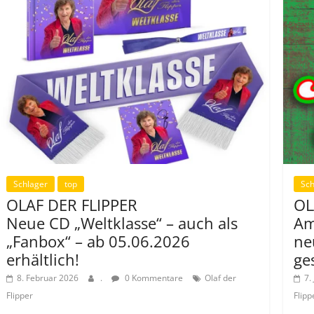
Schlager
top
Sch
OLAF DER FLIPPER
OL
Neue CD „Weltklasse“ – auch als
Am
„Fanbox“ – ab 05.06.2026
ne
erhältlich!
ge
8. Februar 2026
.
0 Kommentare
Olaf der
7.
Flipper
Flipp