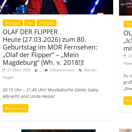
Schlager
top
TV-Tipps
Sch
OLAF DER FLIPPER
OL
Heute (27.03.2026) zum 80.
„I
Geburtstag im MDR Fernsehen:
mi
„Olaf der Flipper“ – „Mein
22
Magdeburg“ (Wh. v. 2018!)!
Flipp
27. März 2026
.
0 Kommentare
Olaf der
Zu s
Flipper
gro
„Riv
20:15 Uhr – 21:45 Uhr! Musikalische Gäste: Gaby
Albrecht und Linda Hesse!
Wei
Weiterlesen