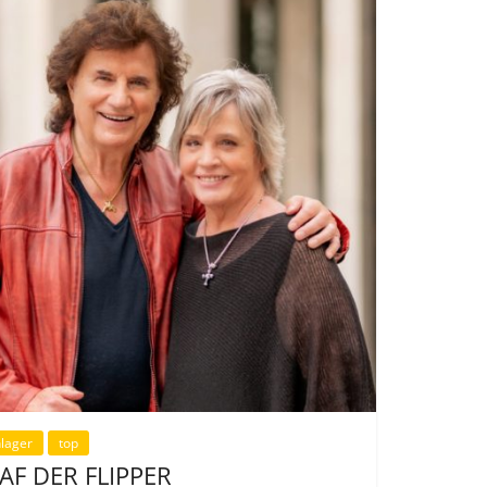
lager
top
AF DER FLIPPER