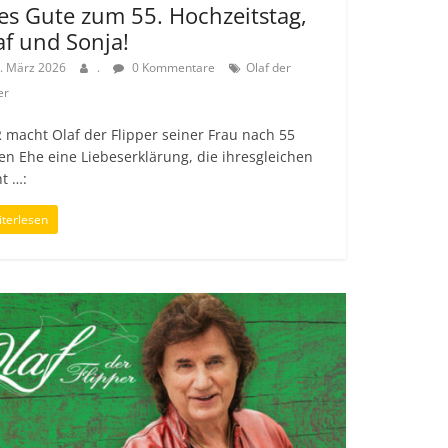
les Gute zum 55. Hochzeitstag,
af und Sonja!
. März 2026
.
0 Kommentare
Olaf der
er
 macht Olaf der Flipper seiner Frau nach 55
en Ehe eine Liebeserklärung, die ihresgleichen
t …:
terlesen