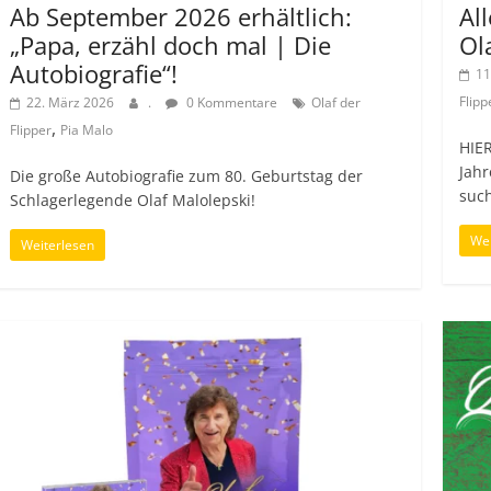
Ab September 2026 erhältlich:
Al
„Papa, erzähl doch mal | Die
Ol
Autobiografie“!
11
Flipp
22. März 2026
.
0 Kommentare
Olaf der
,
Flipper
Pia Malo
HIER
Jahr
Die große Autobiografie zum 80. Geburtstag der
such
Schlagerlegende Olaf Malolepski!
Wei
Weiterlesen