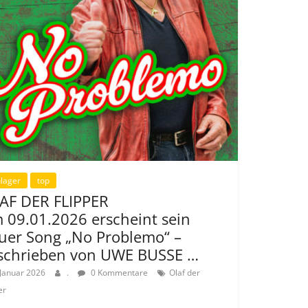
lager
top
AF DER FLIPPER
 09.01.2026 erscheint sein
uer Song „No Problemo“ –
schrieben von UWE BUSSE …
 Januar 2026
.
0 Kommentare
Olaf der
er