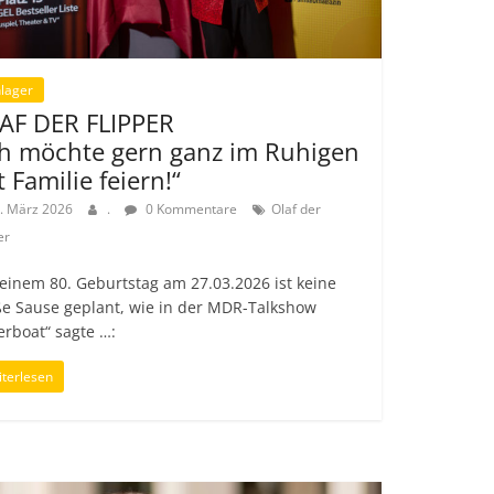
lager
AF DER FLIPPER
ch möchte gern ganz im Ruhigen
t Familie feiern!“
. März 2026
.
0 Kommentare
Olaf der
er
einem 80. Geburtstag am 27.03.2026 ist keine
ße Sause geplant, wie in der MDR-Talkshow
erboat“ sagte …:
terlesen