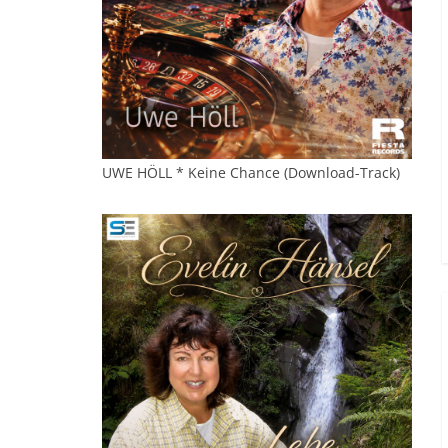
UWE HÖLL * Keine Chance (Download-Track)