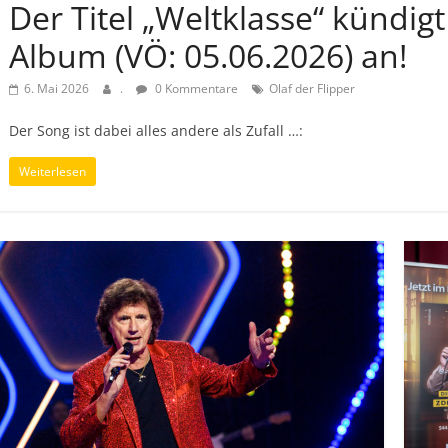
Der Titel „Weltklasse“ kündig
Album (VÖ: 05.06.2026) an!
6. Mai 2026
.
0 Kommentare
Olaf der Flipper
Der Song ist dabei alles andere als Zufall …:
Weiterlesen