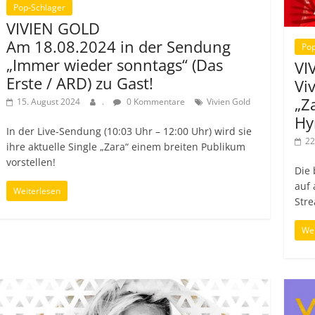
Pop-Schlager
VIVIEN GOLD
Am 18.08.2024 in der Sendung
Pop
„Immer wieder sonntags“ (Das
VI
Erste / ARD) zu Gast!
Vi
„Z
15. August 2024
.
0 Kommentare
Vivien Gold
Hy
In der Live-Sendung (10:03 Uhr – 12:00 Uhr) wird sie
22
ihre aktuelle Single „Zara“ einem breiten Publikum
vorstellen!
Die 
auf 
Weiterlesen
Stre
Wei