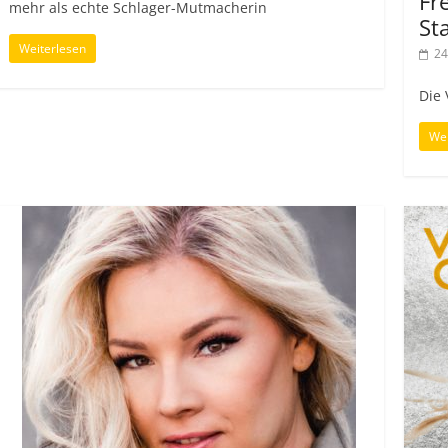
Fr
mehr als echte Schlager-Mutmacherin
St
Weiterlesen
24
Die 
Wei