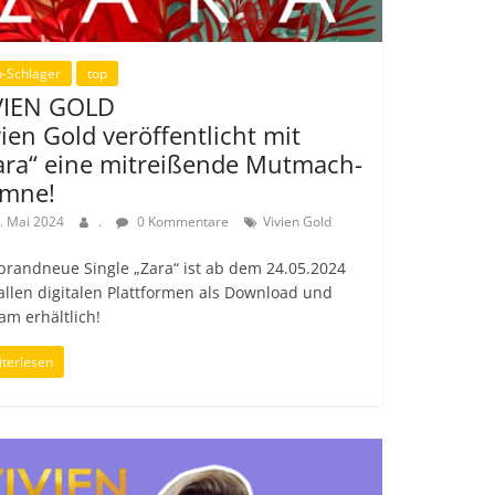
-Schlager
top
VIEN GOLD
vien Gold veröffentlicht mit
ara“ eine mitreißende Mutmach-
mne!
. Mai 2024
.
0 Kommentare
Vivien Gold
brandneue Single „Zara“ ist ab dem 24.05.2024
allen digitalen Plattformen als Download und
am erhältlich!
terlesen