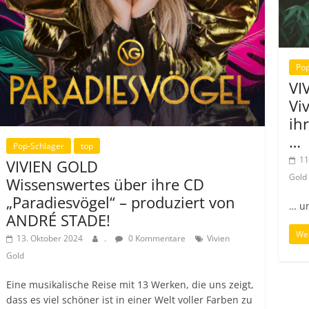
Pop
VI
Viv
ih
…
Pop-Schlager
top
11
VIVIEN GOLD
Gold
Wissenswertes über ihre CD
„Paradiesvögel“ – produziert von
… un
ANDRÉ STADE!
Wei
13. Oktober 2024
.
0 Kommentare
Vivien
Gold
Eine musikalische Reise mit 13 Werken, die uns zeigt,
dass es viel schöner ist in einer Welt voller Farben zu