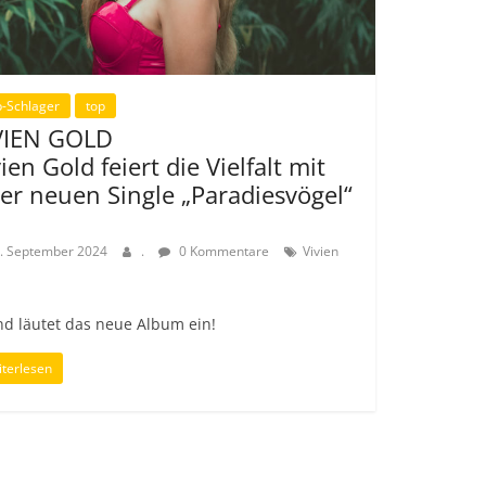
-Schlager
top
VIEN GOLD
ien Gold feiert die Vielfalt mit
rer neuen Single „Paradiesvögel“
. September 2024
.
0 Kommentare
Vivien
d läutet das neue Album ein!
terlesen