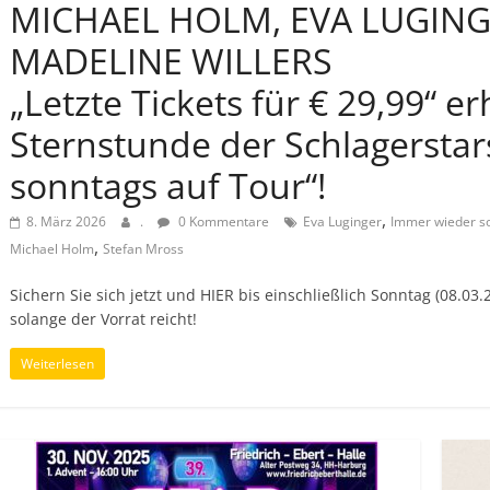
MICHAEL HOLM, EVA LUGING
MADELINE WILLERS
„Letzte Tickets für € 29,99“ erh
Sternstunde der Schlagersta
sonntags auf Tour“!
,
8. März 2026
.
0 Kommentare
Eva Luginger
Immer wieder s
,
Michael Holm
Stefan Mross
Sichern Sie sich jetzt und HIER bis einschließlich Sonntag (08.0
solange der Vorrat reicht!
Weiterlesen