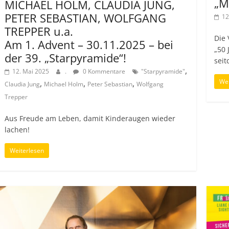
„M
MICHAEL HOLM, CLAUDIA JUNG,
PETER SEBASTIAN, WOLFGANG
12
TREPPER u.a.
Die 
Am 1. Advent – 30.11.2025 – bei
„50 
der 39. „Starpyramide“!
seit
,
12. Mai 2025
.
0 Kommentare
"Starpyramide"
Wei
,
,
,
Claudia Jung
Michael Holm
Peter Sebastian
Wolfgang
Trepper
Aus Freude am Leben, damit Kinderaugen wieder
lachen!
Weiterlesen