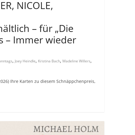
ER, NICOLE,
ältlich – für „Die
rs – Immer wieder
,
,
,
,
onntags
Joey Heindle
Kristina Bach
Madeline Willers
3.2026) Ihre Karten zu diesem Schnäppchenpreis,