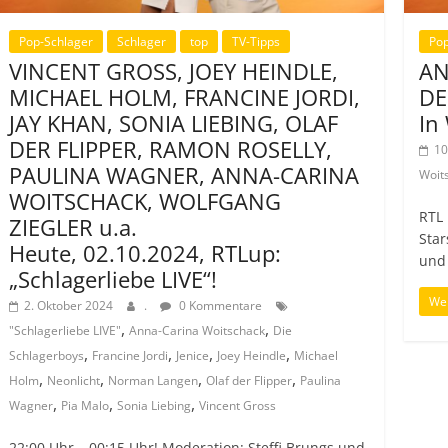
Pop-Schlager
Schlager
top
TV-Tipps
Pop
VINCENT GROSS, JOEY HEINDLE,
AN
MICHAEL HOLM, FRANCINE JORDI,
DE
JAY KHAN, SONIA LIEBING, OLAF
In
DER FLIPPER, RAMON ROSELLY,
10
PAULINA WAGNER, ANNA-CARINA
Woit
WOITSCHACK, WOLFGANG
RTL 
ZIEGLER u.a.
Star
Heute, 02.10.2024, RTLup:
und
„Schlagerliebe LIVE“!
Wei
2. Oktober 2024
.
0 Kommentare
,
,
"Schlagerliebe LIVE"
Anna-Carina Woitschack
Die
,
,
,
,
Schlagerboys
Francine Jordi
Jenice
Joey Heindle
Michael
,
,
,
,
Holm
Neonlicht
Norman Langen
Olaf der Flipper
Paulina
,
,
,
Wagner
Pia Malo
Sonia Liebing
Vincent Gross
22:00 Uhr – 00:15 Uhr! Moderation: Steffi Brungs und