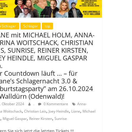
-Schlager
Schlager
top
ANE mit MICHAEL HOLM, ANNA-
RINA WOITSCHACK, CHRISTIAN
IS, SUNRISE, REINER KIRSTEN,
EY HEINDLE, MIGUEL GASPAR
.
r Countdown läuft … – für
iane’s Schlagernacht 3.0 &
burtstagsparty” am 26.10.2024
 Walldürn (Odenwald)!
. Oktober 2024
.
0 Kommentare
Anna-
,
,
,
,
na Woitschack
Christian Lais
Joey Heindle
Liane
Michael
,
,
,
m
Miguel Gaspar
Reiner Kirsten
Sunrise
ern Sie sich jetzt die letzten Tickets !!!