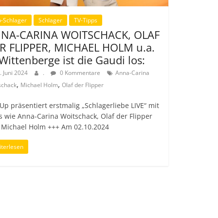
-Schlager
Schlager
TV-Tipps
NA-CARINA WOITSCHACK, OLAF
R FLIPPER, MICHAEL HOLM u.a.
 Wittenberge ist die Gaudi los:
. Juni 2024
.
0 Kommentare
Anna-Carina
,
,
schack
Michael Holm
Olaf der Flipper
Up präsentiert erstmalig „Schlagerliebe LIVE“ mit
s wie Anna-Carina Woitschack, Olaf der Flipper
 Michael Holm +++ Am 02.10.2024
terlesen