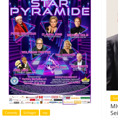
Sch
MI
Se
Comedy
Schlager
top