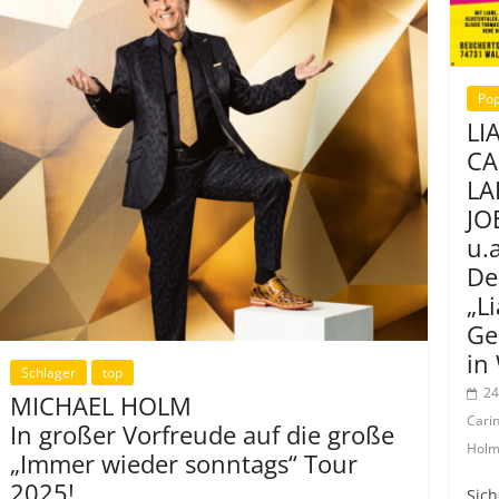
Pop
LI
CA
LA
JO
u.a
De
„L
Ge
in
Schlager
top
24
MICHAEL HOLM
Cari
In großer Vorfreude auf die große
Hol
„Immer wieder sonntags“ Tour
2025!
Sich