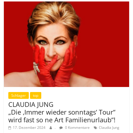
Schlager
top
CLAUDIA JUNG
„Die ‚Immer wieder sonntags‘ Tour“
wird fast so ne Art Familienurlaub“!
17. Dezember 2024
.
0 Kommentare
Claudia Jung