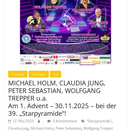
Comedy
Schlager
top
MICHAEL HOLM, CLAUDIA JUNG,
PETER SEBASTIAN, WOLFGANG
TREPPER u.a.
Am 1. Advent – 30.11.2025 – bei der
39. „Starpyramide“!
,
12. Mai 2025
.
0 Kommentare
"Starpyramide"
,
,
,
Claudia Jung
Michael Holm
Peter Sebastian
Wolfgang Trepper