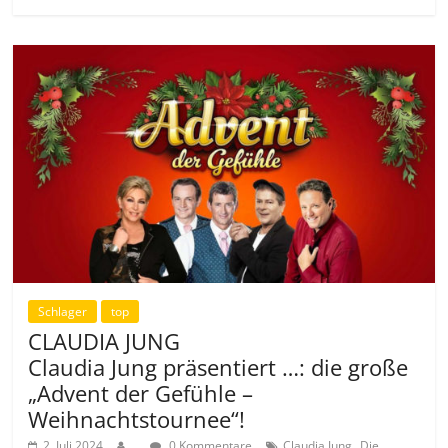
Schlager
top
CLAUDIA JUNG
Claudia Jung präsentiert …: die große
„Advent der Gefühle –
Weihnachtstournee“!
,
2. Juli 2024
.
0 Kommentare
Claudia Jung
Die