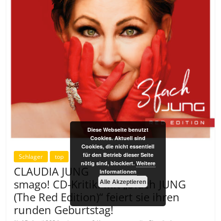
Diese Webseite benutzt
Cookies. Aktuell sind
Cookies, die nicht essentiell
für den Betrieb dieser Seite
Schlager
top
nötig sind, blockiert.
Weitere
CLAUDIA JUNG
Informationen
smago! CD-Kritik: Mit „3fach JUNG
Alle Akzeptieren
(The Red Edition)“ feiert sie ihren
runden Geburtstag!