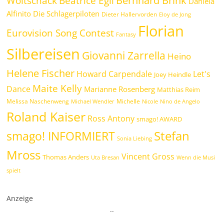
Beatrice Egli
Woitschack
Daniela
Alfinito
Die Schlagerpiloten
Dieter Hallervorden
Eloy de Jong
Florian
Eurovision Song Contest
Fantasy
Silbereisen
Giovanni Zarrella
Heino
Helene Fischer
Howard Carpendale
Let's
Joey Heindle
Maite Kelly
Dance
Marianne Rosenberg
Matthias Reim
Melissa Naschenweng
Michelle
Michael Wendler
Nicole
Nino de Angelo
Roland Kaiser
Ross Antony
smago! AWARD
Stefan
smago! INFORMIERT
Sonia Liebing
Mross
Vincent Gross
Thomas Anders
Uta Bresan
Wenn die Musi
spielt
Anzeige
.
.