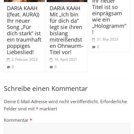
Ihr neuer
Titel ist so
DARIA KAAH
DARIA KAAH
einprägsam
((feat. AURA))
Mit „Ich bin
wie ein
Ihr neuer
für dich da“
„Hologramm“
Song „Für
legt sie ihren
!
dich stark“ ist
bislang
ein traumhaft
mitreißendst
31. Mai 2023
poppiges
en Ohrwurm-
0
Liebeslied!
Titel vor!
3. Februar 2022
16. April 2021
0
0
Schreibe einen Kommentar
Deine E-Mail-Adresse wird nicht veröffentlicht.
Erforderliche
Felder sind mit
*
markiert
Kommentar
*