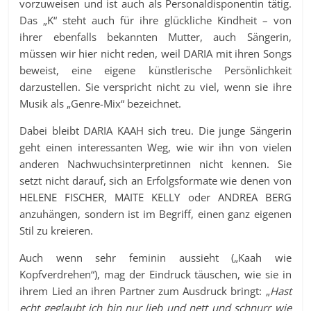
vorzuweisen und ist auch als Personaldisponentin tätig.
Das „K“ steht auch für ihre glückliche Kindheit – von
ihrer ebenfalls bekannten Mutter, auch Sängerin,
müssen wir hier nicht reden, weil DARIA mit ihren Songs
beweist, eine eigene künstlerische Persönlichkeit
darzustellen. Sie verspricht nicht zu viel, wenn sie ihre
Musik als „Genre-Mix“ bezeichnet.
Dabei bleibt DARIA KAAH sich treu. Die junge Sängerin
geht einen interessanten Weg, wie wir ihn von vielen
anderen Nachwuchsinterpretinnen nicht kennen. Sie
setzt nicht darauf, sich an Erfolgsformate wie denen von
HELENE FISCHER, MAITE KELLY oder ANDREA BERG
anzuhängen, sondern ist im Begriff, einen ganz eigenen
Stil zu kreieren.
Auch wenn sehr feminin aussieht („Kaah wie
Kopfverdrehen“), mag der Eindruck täuschen, wie sie in
ihrem Lied an ihren Partner zum Ausdruck bringt: „
Hast
echt geglaubt ich bin nur lieb und nett und schnurr wie