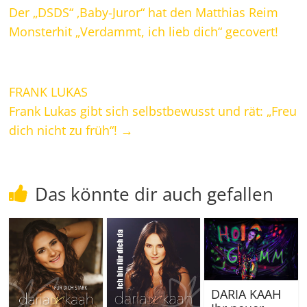
Der „DSDS“ ‚Baby-Juror“ hat den Matthias Reim
Monsterhit „Verdammt, ich lieb dich“ gecovert!
FRANK LUKAS
Frank Lukas gibt sich selbstbewusst und rät: „Freu
dich nicht zu früh“!
→
Das könnte dir auch gefallen
DARIA KAAH