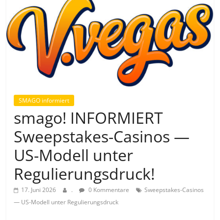
SMAGO informiert
smago! INFORMIERT
Sweepstakes-Casinos —
US-Modell unter
Regulierungsdruck!
17. Juni 2026
.
0 Kommentare
Sweepstakes-Casinos
— US-Modell unter Regulierungsdruck