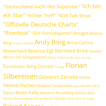
"Ich bin
"Deutschland sucht den Superstar"
ein Star"
"Kölner Treff"
"NDR Talk Show"
"Offizielle Deutsche Charts"
"Riverboat"
Amigos
"ZDF-Fernsehgarten"
Andrea
Andy Borg
Anna-Carina
Berg
Andreas Gabalier
Bernhard Brink
Beatrice Egli
Woitschack
Daniela
Alfinito
Die Schlagerpiloten
Dieter Hallervorden
Eloy de Jong
Florian
Eurovision Song Contest
Fantasy
Silbereisen
Giovanni Zarrella
Heino
Helene Fischer
Howard Carpendale
Let's
Joey Heindle
Maite Kelly
Dance
Marianne Rosenberg
Matthias Reim
Melissa Naschenweng
Michelle
Michael Wendler
Nicole
Nino de Angelo
Roland Kaiser