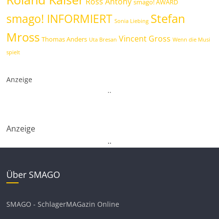
Ross Antony
smago! AWARD
Stefan
smago! INFORMIERT
Sonia Liebing
Mross
Vincent Gross
Thomas Anders
Uta Bresan
Wenn die Musi
spielt
Anzeige
.
.
Anzeige
.
.
Über SMAGO
SMAGO - SchlagerMAGazin Online