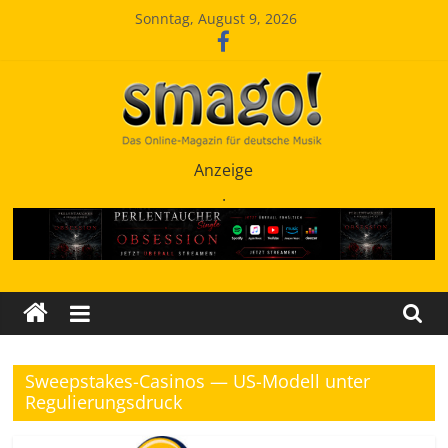
Zum
Sonntag, August 9, 2026
Inhalt
springen
Smago
Anzeige
.
SchlagerMAGazinOnline
Sweepstakes-Casinos — US-Modell unter
Regulierungsdruck