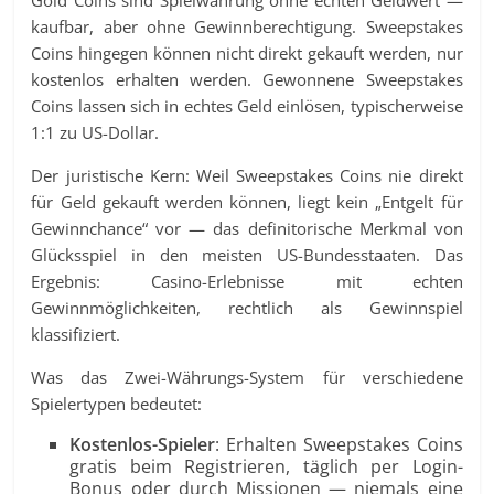
Gold Coins sind Spielwährung ohne echten Geldwert —
kaufbar, aber ohne Gewinnberechtigung. Sweepstakes
Coins hingegen können nicht direkt gekauft werden, nur
kostenlos erhalten werden. Gewonnene Sweepstakes
Coins lassen sich in echtes Geld einlösen, typischerweise
1:1 zu US-Dollar.
Der juristische Kern: Weil Sweepstakes Coins nie direkt
für Geld gekauft werden können, liegt kein „Entgelt für
Gewinnchance“ vor — das definitorische Merkmal von
Glücksspiel in den meisten US-Bundesstaaten. Das
Ergebnis: Casino-Erlebnisse mit echten
Gewinnmöglichkeiten, rechtlich als Gewinnspiel
klassifiziert.
Was das Zwei-Währungs-System für verschiedene
Spielertypen bedeutet:
Kostenlos-Spieler
: Erhalten Sweepstakes Coins
gratis beim Registrieren, täglich per Login-
Bonus oder durch Missionen — niemals eine