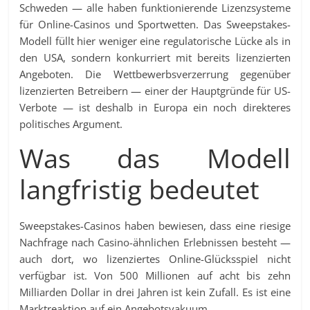
Schweden — alle haben funktionierende Lizenzsysteme
für Online-Casinos und Sportwetten. Das Sweepstakes-
Modell füllt hier weniger eine regulatorische Lücke als in
den USA, sondern konkurriert mit bereits lizenzierten
Angeboten. Die Wettbewerbsverzerrung gegenüber
lizenzierten Betreibern — einer der Hauptgründe für US-
Verbote — ist deshalb in Europa ein noch direkteres
politisches Argument.
Was das Modell
langfristig bedeutet
Sweepstakes-Casinos haben bewiesen, dass eine riesige
Nachfrage nach Casino-ähnlichen Erlebnissen besteht —
auch dort, wo lizenziertes Online-Glücksspiel nicht
verfügbar ist. Von 500 Millionen auf acht bis zehn
Milliarden Dollar in drei Jahren ist kein Zufall. Es ist eine
Marktreaktion auf ein Angebotsvakuum.