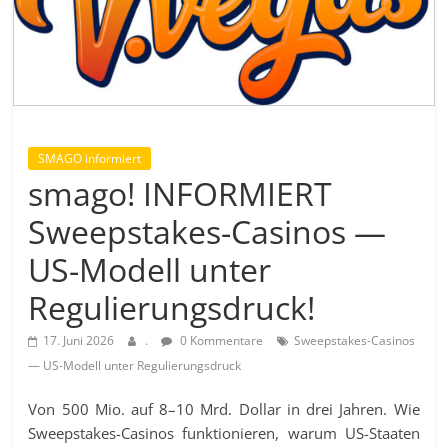
SMAGO informiert
smago! INFORMIERT
Sweepstakes-Casinos —
US-Modell unter
Regulierungsdruck!
17. Juni 2026
.
0 Kommentare
Sweepstakes-Casinos
— US-Modell unter Regulierungsdruck
Von 500 Mio. auf 8–10 Mrd. Dollar in drei Jahren. Wie
Sweepstakes-Casinos funktionieren, warum US-Staaten