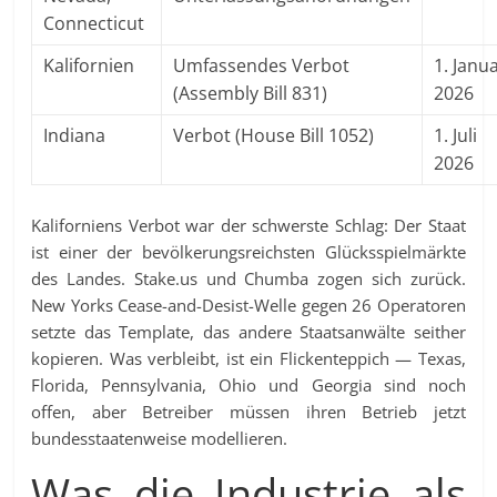
Connecticut
Kalifornien
Umfassendes Verbot
1. Janu
(Assembly Bill 831)
2026
Indiana
Verbot (House Bill 1052)
1. Juli
2026
Kaliforniens Verbot war der schwerste Schlag: Der Staat
ist einer der bevölkerungsreichsten Glücksspielmärkte
des Landes. Stake.us und Chumba zogen sich zurück.
New Yorks Cease-and-Desist-Welle gegen 26 Operatoren
setzte das Template, das andere Staatsanwälte seither
kopieren. Was verbleibt, ist ein Flickenteppich — Texas,
Florida, Pennsylvania, Ohio und Georgia sind noch
offen, aber Betreiber müssen ihren Betrieb jetzt
bundesstaatenweise modellieren.
Was die Industrie als