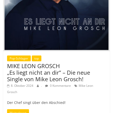
Pop-Schlager
top
MIKE LEON GROSCH
„Es liegt nicht an dir“ – Die neue
Single von Mike Leon Grosch!
8. Oktober 2024
.
0 Kommentare
Mike Leon
Grosch
Der Chef singt über den Abschied!
Weiterlesen