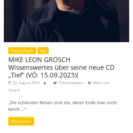
Pop-Schlager
top
MIKE LEON GROSCH
Wissenswertes über seine neue CD
„Tief“ (VÖ: 15.09.2023)!
22. August 2023
.
0 Kommentare
Mike Leon
Grosch
„Die schönsten Reisen sind die, deren Ende man nicht
kennt …“:
Weiterlesen