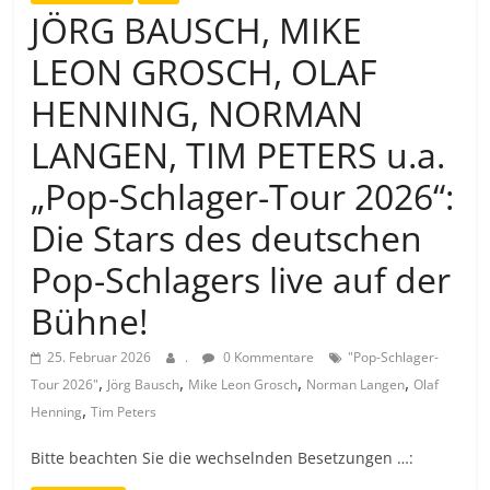
JÖRG BAUSCH, MIKE
LEON GROSCH, OLAF
HENNING, NORMAN
LANGEN, TIM PETERS u.a.
„Pop-Schlager-Tour 2026“:
Die Stars des deutschen
Pop-Schlagers live auf der
Bühne!
25. Februar 2026
.
0 Kommentare
"Pop-Schlager-
,
,
,
,
Tour 2026"
Jörg Bausch
Mike Leon Grosch
Norman Langen
Olaf
,
Henning
Tim Peters
Bitte beachten Sie die wechselnden Besetzungen …: