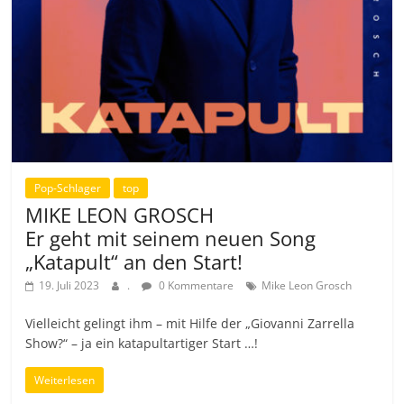
Pop-Schlager
top
MIKE LEON GROSCH
Er geht mit seinem neuen Song
„Katapult“ an den Start!
19. Juli 2023
.
0 Kommentare
Mike Leon Grosch
Vielleicht gelingt ihm – mit Hilfe der „Giovanni Zarrella
Show?“ – ja ein katapultartiger Start …!
Weiterlesen