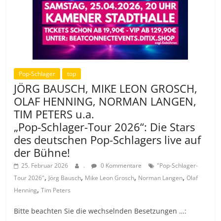
Pop-Schlager
top
JÖRG BAUSCH, MIKE LEON GROSCH,
OLAF HENNING, NORMAN LANGEN,
TIM PETERS u.a.
„Pop-Schlager-Tour 2026“: Die Stars
des deutschen Pop-Schlagers live auf
der Bühne!
25. Februar 2026
.
0 Kommentare
"Pop-Schlager-
,
,
,
,
Tour 2026"
Jörg Bausch
Mike Leon Grosch
Norman Langen
Olaf
,
Henning
Tim Peters
Bitte beachten Sie die wechselnden Besetzungen …: