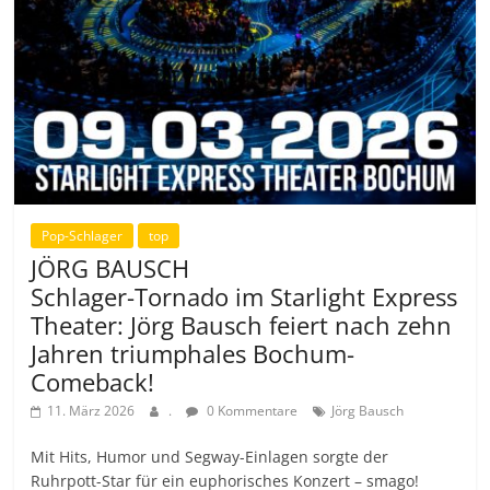
Pop-Schlager
top
JÖRG BAUSCH
Schlager-Tornado im Starlight Express
Theater: Jörg Bausch feiert nach zehn
Jahren triumphales Bochum-
Comeback!
11. März 2026
.
0 Kommentare
Jörg Bausch
Mit Hits, Humor und Segway-Einlagen sorgte der
Ruhrpott-Star für ein euphorisches Konzert – smago!