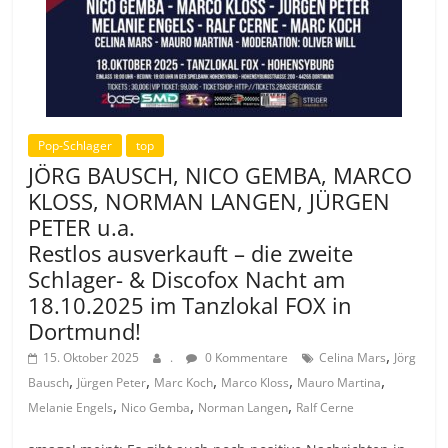
Pop-Schlager
top
JÖRG BAUSCH, NICO GEMBA, MARCO
KLOSS, NORMAN LANGEN, JÜRGEN
PETER u.a.
Restlos ausverkauft – die zweite
Schlager- & Discofox Nacht am
18.10.2025 im Tanzlokal FOX in
Dortmund!
,
15. Oktober 2025
.
0 Kommentare
Celina Mars
Jörg
,
,
,
,
,
Bausch
Jürgen Peter
Marc Koch
Marco Kloss
Mauro Martina
,
,
,
Melanie Engels
Nico Gemba
Norman Langen
Ralf Cerne