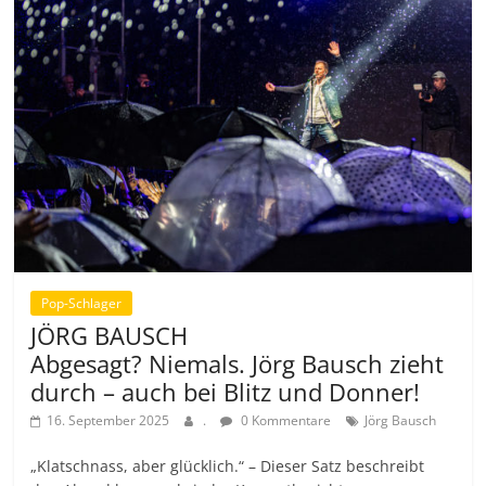
Pop-Schlager
JÖRG BAUSCH
Abgesagt? Niemals. Jörg Bausch zieht
durch – auch bei Blitz und Donner!
16. September 2025
.
0 Kommentare
Jörg Bausch
„Klatschnass, aber glücklich.“ – Dieser Satz beschreibt