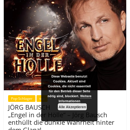
Diese Webseite benutzt
Cookies. Aktuell sind
Cookies, die nicht essentiell
für den Betrieb dieser Seite
nötig sind, blockiert.
Weitere
Pop-Schlager
top
Informationen
JÖRG BAUSCH
Alle Akzeptieren
„Engel in der Hölle“ – Jörg Bausch
enthüllt die dunkle Wahrheit hinter
dem Glanz!