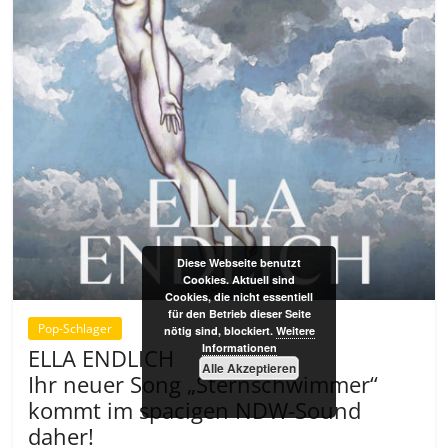
Diese Webseite benutzt
Cookies. Aktuell sind
Cookies, die nicht essentiell
für den Betrieb dieser Seite
Pop-Schlager
nötig sind, blockiert.
Weitere
Informationen
ELLA ENDLICH
Alle Akzeptieren
Ihr neuer Song „Sternschwimmer“
kommt im spacigen NDW-Sound
daher!