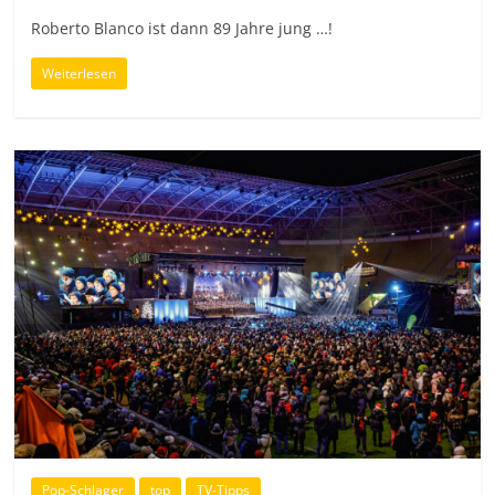
Roberto Blanco ist dann 89 Jahre jung …!
Weiterlesen
Pop-Schlager
top
TV-Tipps