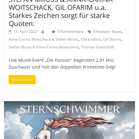
WOITSCHACK, GIL OFARIM u.a.
Starkes Zeichen sorgt für starke
Quoten:
,
14. April 2022
.
0 Kommentare
Alexander Klaws
,
,
,
Anna-Carina Woitschack & Stefan Mross
Ella Endlich
Gil Ofarim
,
Stefan Mross & Anna-Carina Woitschack
Thomas Gottschalk
Live-Musik-Event „Die Passion“ begeistert 2,91 Mio.
Zuschauer und holt den doppelten Primetime-Sieg!
Weiterlesen