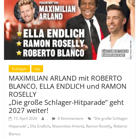
Schlager
top
MAXIMILIAN ARLAND mit ROBERTO
BLANCO, ELLA ENDLICH und RAMON
ROSELLY
„Die große Schlager-Hitparade“ geht
2027 weiter!
15. April 2026
.
0 Kommentare
"Die große Schlager
,
,
,
,
Hitparade"
Ella Endlich
Maximilian Arland
Ramon Roselly
Roberto
Blanco