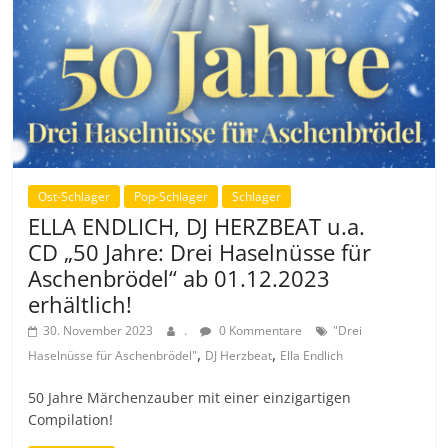
Ost-Schlager
Pop-Schlager
Schlager
ELLA ENDLICH, DJ HERZBEAT u.a.
CD „50 Jahre: Drei Haselnüsse für
Aschenbrödel“ ab 01.12.2023
erhältlich!
30. November 2023
.
0 Kommentare
"Drei
,
,
Haselnüsse für Aschenbrödel"
DJ Herzbeat
Ella Endlich
50 Jahre Märchenzauber mit einer einzigartigen
Compilation!