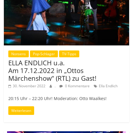
Nonsens
Pop-Schlager
TV-Tipps
ELLA ENDLICH u.a.
Am 17.12.2022 in „Ottos
Märchenshow“ (RTL) zu Gast!
30. November 2022
.
0 Kommentare
Ella Endlich
20:15 Uhr – 22:20 Uhr! Moderation: Otto Waalkes!
Weiterlesen