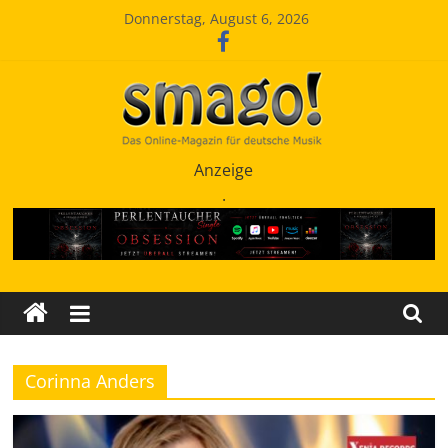
Zum
Donnerstag, August 6, 2026
Inhalt
springen
Smago
Anzeige
.
SchlagerMAGazinOnline
Corinna Anders