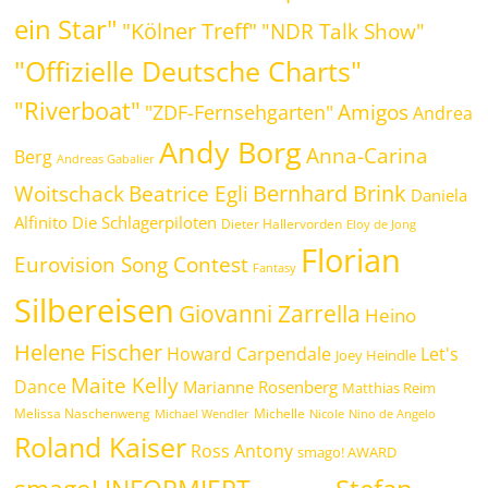
ein Star"
"Kölner Treff"
"NDR Talk Show"
"Offizielle Deutsche Charts"
"Riverboat"
Amigos
"ZDF-Fernsehgarten"
Andrea
Andy Borg
Anna-Carina
Berg
Andreas Gabalier
Bernhard Brink
Beatrice Egli
Woitschack
Daniela
Alfinito
Die Schlagerpiloten
Dieter Hallervorden
Eloy de Jong
Florian
Eurovision Song Contest
Fantasy
Silbereisen
Giovanni Zarrella
Heino
Helene Fischer
Howard Carpendale
Let's
Joey Heindle
Maite Kelly
Dance
Marianne Rosenberg
Matthias Reim
Melissa Naschenweng
Michelle
Michael Wendler
Nicole
Nino de Angelo
Roland Kaiser
Ross Antony
smago! AWARD