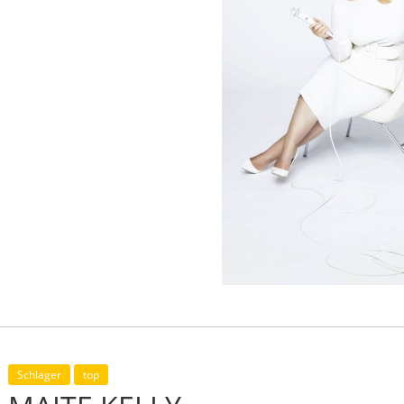
Schlager
top