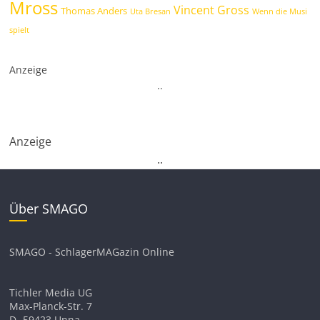
Mross
Vincent Gross
Thomas Anders
Uta Bresan
Wenn die Musi
spielt
Anzeige
.
.
Anzeige
.
.
Über SMAGO
SMAGO - SchlagerMAGazin Online
Tichler Media UG
Max-Planck-Str. 7
D- 59423 Unna