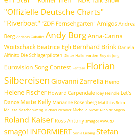
"Kölner Treff"
"NDR Talk Show"
"Offizielle Deutsche Charts"
"Riverboat"
Amigos
"ZDF-Fernsehgarten"
Andrea
Andy Borg
Anna-Carina
Berg
Andreas Gabalier
Bernhard Brink
Beatrice Egli
Woitschack
Daniela
Alfinito
Die Schlagerpiloten
Dieter Hallervorden
Eloy de Jong
Florian
Eurovision Song Contest
Fantasy
Silbereisen
Giovanni Zarrella
Heino
Helene Fischer
Howard Carpendale
Let's
Joey Heindle
Maite Kelly
Dance
Marianne Rosenberg
Matthias Reim
Melissa Naschenweng
Michelle
Michael Wendler
Nicole
Nino de Angelo
Roland Kaiser
Ross Antony
smago! AWARD
Stefan
smago! INFORMIERT
Sonia Liebing