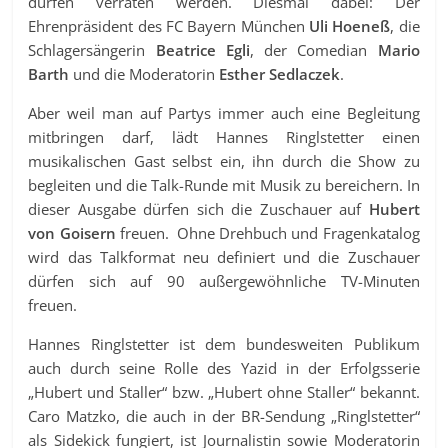
dürfen verraten werden. Diesmal dabei: Der
Ehrenpräsident des FC Bayern München
Uli Hoeneß
, die
Schlagersängerin
Beatrice Egli
, der Comedian
Mario
Barth
und die Moderatorin
Esther Sedlaczek
.
Aber weil man auf Partys immer auch eine Begleitung
mitbringen darf, lädt Hannes Ringlstetter einen
musikalischen Gast selbst ein, ihn durch die Show zu
begleiten und die Talk-Runde mit Musik zu bereichern. In
dieser Ausgabe dürfen sich die Zuschauer auf
Hubert
von Goisern
freuen. Ohne Drehbuch und Fragenkatalog
wird das Talkformat neu definiert und die Zuschauer
dürfen sich auf 90 außergewöhnliche TV-Minuten
freuen.
Hannes Ringlstetter ist dem bundesweiten Publikum
auch durch seine Rolle des Yazid in der Erfolgsserie
„Hubert und Staller“ bzw. „Hubert ohne Staller“ bekannt.
Caro Matzko, die auch in der BR-Sendung „Ringlstetter“
als Sidekick fungiert, ist Journalistin sowie Moderatorin