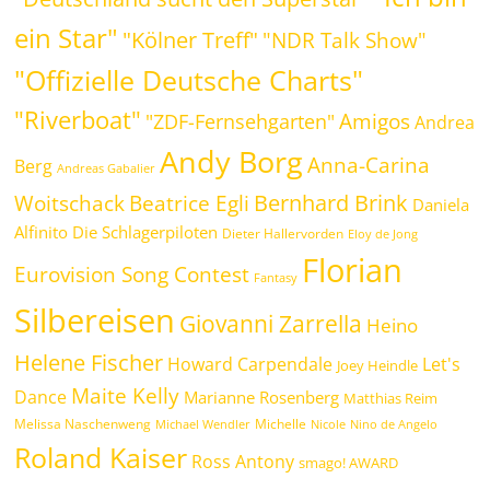
ein Star"
"Kölner Treff"
"NDR Talk Show"
"Offizielle Deutsche Charts"
"Riverboat"
Amigos
"ZDF-Fernsehgarten"
Andrea
Andy Borg
Anna-Carina
Berg
Andreas Gabalier
Bernhard Brink
Beatrice Egli
Woitschack
Daniela
Alfinito
Die Schlagerpiloten
Dieter Hallervorden
Eloy de Jong
Florian
Eurovision Song Contest
Fantasy
Silbereisen
Giovanni Zarrella
Heino
Helene Fischer
Howard Carpendale
Let's
Joey Heindle
Maite Kelly
Dance
Marianne Rosenberg
Matthias Reim
Melissa Naschenweng
Michelle
Michael Wendler
Nicole
Nino de Angelo
Roland Kaiser
Ross Antony
smago! AWARD