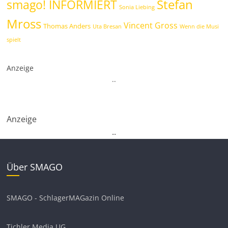
Stefan
smago! INFORMIERT
Sonia Liebing
Mross
Vincent Gross
Thomas Anders
Uta Bresan
Wenn die Musi
spielt
Anzeige
.
.
Anzeige
.
.
Über SMAGO
SMAGO - SchlagerMAGazin Online
Tichler Media UG