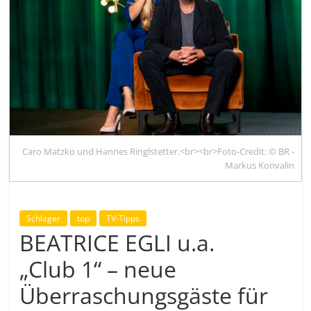
Caro Matzko und Hannes Ringlstetter.<br><br>Foto-Credit: © BR -
Markus Konvalin
Schlager
top
TV-Tipps
BEATRICE EGLI u.a.
„Club 1“ – neue
Überraschungsgäste für