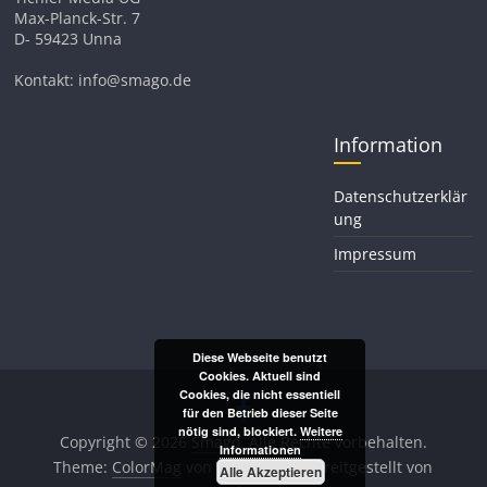
Max-Planck-Str. 7
D- 59423 Unna
Kontakt: info@smago.de
Information
Datenschutzerklär
ung
Impressum
Diese Webseite benutzt
Cookies. Aktuell sind
Cookies, die nicht essentiell
für den Betrieb dieser Seite
nötig sind, blockiert.
Weitere
Copyright © 2026
Smago
. Alle Rechte vorbehalten.
Informationen
Theme:
ColorMag
von ThemeGrill. Bereitgestellt von
Alle Akzeptieren