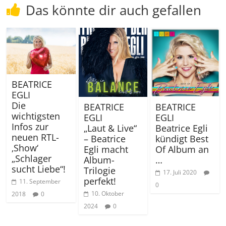
Das könnte dir auch gefallen
BEATRICE
EGLI
Die
BEATRICE
BEATRICE
wichtigsten
EGLI
EGLI
Infos zur
„Laut & Live“
Beatrice Egli
neuen RTL-
– Beatrice
kündigt Best
‚Show‘
Egli macht
Of Album an
„Schlager
Album-
…
sucht Liebe“!
Trilogie
17. Juli 2020
perfekt!
11. September
0
10. Oktober
2018
0
2024
0