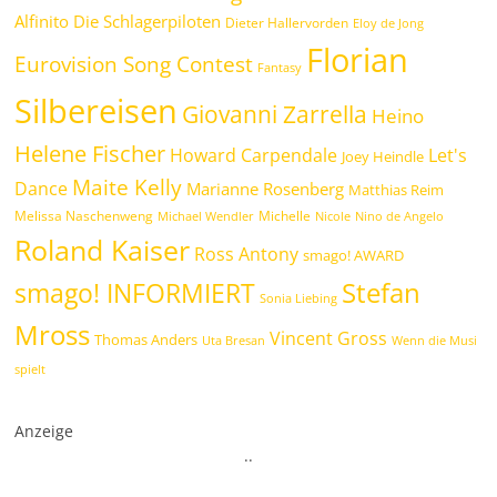
Alfinito
Die Schlagerpiloten
Dieter Hallervorden
Eloy de Jong
Florian
Eurovision Song Contest
Fantasy
Silbereisen
Giovanni Zarrella
Heino
Helene Fischer
Howard Carpendale
Let's
Joey Heindle
Maite Kelly
Dance
Marianne Rosenberg
Matthias Reim
Melissa Naschenweng
Michelle
Michael Wendler
Nicole
Nino de Angelo
Roland Kaiser
Ross Antony
smago! AWARD
Stefan
smago! INFORMIERT
Sonia Liebing
Mross
Vincent Gross
Thomas Anders
Uta Bresan
Wenn die Musi
spielt
Anzeige
.
.