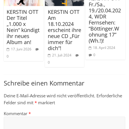
Fr./Sa.,
19./20.04.202
KERSTIN OTT
KERSTIN OTT
4, WDR
Der Titel
Am
Fernsehen:
„1.000 x
18.10.2024
“Böttinger.W
Nein“ kündigt
erscheint ihre
ohnung 17”
ihr neues
neue CD „Für
(Wh.!)!
Album an!
immer für
dich“!
18. April 2024
17. Juni 2026
0
21. Juli 2024
0
0
Schreibe einen Kommentar
Deine E-Mail-Adresse wird nicht veröffentlicht.
Erforderliche
Felder sind mit
*
markiert
Kommentar
*