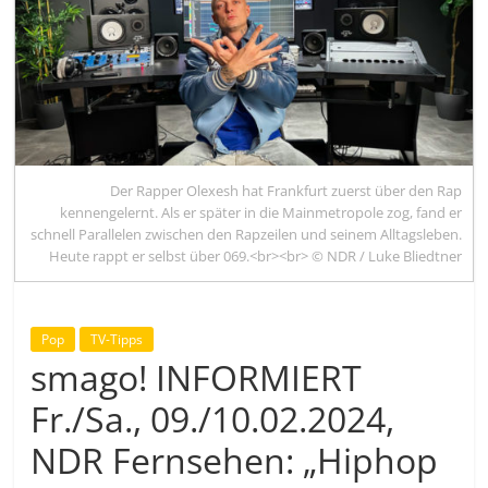
Der Rapper Olexesh hat Frankfurt zuerst über den Rap
kennengelernt. Als er später in die Mainmetropole zog, fand er
schnell Parallelen zwischen den Rapzeilen und seinem Alltagsleben.
Heute rappt er selbst über 069.<br><br> © NDR / Luke Bliedtner
Pop
TV-Tipps
smago! INFORMIERT
Fr./Sa., 09./10.02.2024,
NDR Fernsehen: „Hiphop