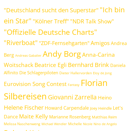
"Ich bin
"Deutschland sucht den Superstar"
ein Star"
"Kölner Treff"
"NDR Talk Show"
"Offizielle Deutsche Charts"
"Riverboat"
Amigos
"ZDF-Fernsehgarten"
Andrea
Andy Borg
Anna-Carina
Berg
Andreas Gabalier
Bernhard Brink
Beatrice Egli
Woitschack
Daniela
Alfinito
Die Schlagerpiloten
Dieter Hallervorden
Eloy de Jong
Florian
Eurovision Song Contest
Fantasy
Silbereisen
Giovanni Zarrella
Heino
Helene Fischer
Howard Carpendale
Let's
Joey Heindle
Maite Kelly
Dance
Marianne Rosenberg
Matthias Reim
Melissa Naschenweng
Michelle
Michael Wendler
Nicole
Nino de Angelo