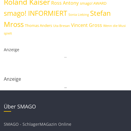
Roland Kaiser
Ross Antony
smago! AWARD
Stefan
smago! INFORMIERT
Sonia Liebing
Mross
Vincent Gross
Thomas Anders
Uta Bresan
Wenn die Musi
spielt
Anzeige
.
.
Anzeige
.
.
Über SMAGO
SMAGO - SchlagerMAGazin Online