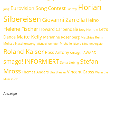
Florian
Eurovision Song Contest
Jong
Fantasy
Silbereisen
Giovanni Zarrella
Heino
Helene Fischer
Howard Carpendale
Let's
Joey Heindle
Maite Kelly
Dance
Marianne Rosenberg
Matthias Reim
Melissa Naschenweng
Michelle
Michael Wendler
Nicole
Nino de Angelo
Roland Kaiser
Ross Antony
smago! AWARD
Stefan
smago! INFORMIERT
Sonia Liebing
Mross
Vincent Gross
Thomas Anders
Uta Bresan
Wenn die
Musi spielt
Anzeige
.
.