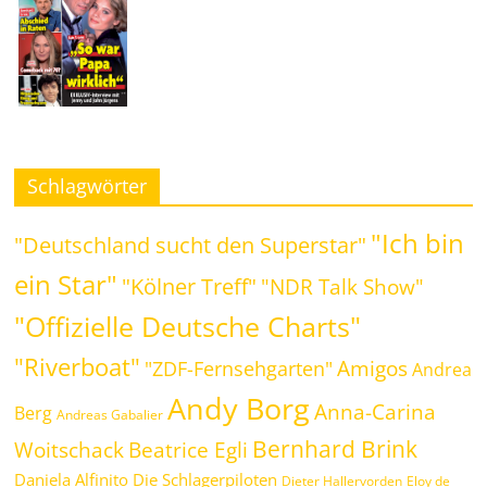
Schlagwörter
"Ich bin
"Deutschland sucht den Superstar"
ein Star"
"Kölner Treff"
"NDR Talk Show"
"Offizielle Deutsche Charts"
"Riverboat"
Amigos
"ZDF-Fernsehgarten"
Andrea
Andy Borg
Anna-Carina
Berg
Andreas Gabalier
Bernhard Brink
Woitschack
Beatrice Egli
Daniela Alfinito
Die Schlagerpiloten
Dieter Hallervorden
Eloy de