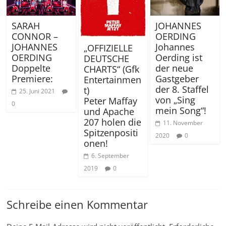
SARAH
JOHANNES
CONNOR –
OERDING
JOHANNES
Johannes
„OFFIZIELLE
OERDING
Oerding ist
DEUTSCHE
Doppelte
der neue
CHARTS“ (Gfk
Premiere:
Gastgeber
Entertainmen
der 8. Staffel
t)
25. Juni 2021
von „Sing
Peter Maffay
0
mein Song“!
und Apache
207 holen die
11. November
Spitzenpositi
2020
0
onen!
6. September
2019
0
Schreibe einen Kommentar