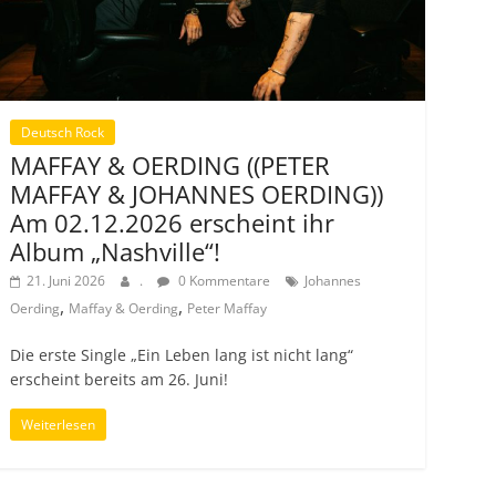
Deutsch Rock
MAFFAY & OERDING ((PETER
MAFFAY & JOHANNES OERDING))
Am 02.12.2026 erscheint ihr
Album „Nashville“!
21. Juni 2026
.
0 Kommentare
Johannes
,
,
Oerding
Maffay & Oerding
Peter Maffay
Die erste Single „Ein Leben lang ist nicht lang“
erscheint bereits am 26. Juni!
Weiterlesen