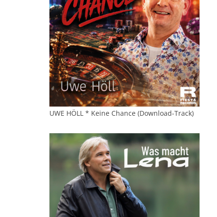
UWE HÖLL * Keine Chance (Download-Track)