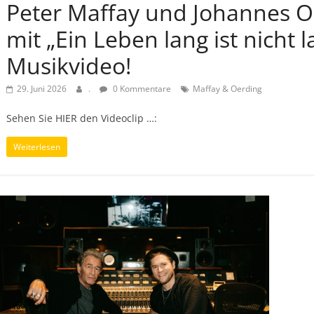
Peter Maffay und Johannes Oe
mit „Ein Leben lang ist nicht l
Musikvideo!
29. Juni 2026
.
0 Kommentare
Maffay & Oerding
Sehen Sie HIER den Videoclip …:
Weiterlesen