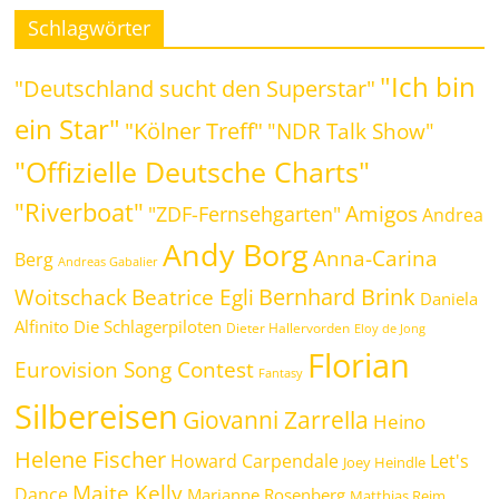
Schlagwörter
"Ich bin
"Deutschland sucht den Superstar"
ein Star"
"Kölner Treff"
"NDR Talk Show"
"Offizielle Deutsche Charts"
"Riverboat"
Amigos
"ZDF-Fernsehgarten"
Andrea
Andy Borg
Anna-Carina
Berg
Andreas Gabalier
Bernhard Brink
Beatrice Egli
Woitschack
Daniela
Alfinito
Die Schlagerpiloten
Dieter Hallervorden
Eloy de Jong
Florian
Eurovision Song Contest
Fantasy
Silbereisen
Giovanni Zarrella
Heino
Helene Fischer
Howard Carpendale
Let's
Joey Heindle
Maite Kelly
Dance
Marianne Rosenberg
Matthias Reim