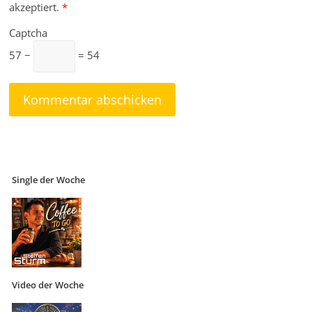
akzeptiert.
*
Captcha
57 −
= 54
Single der Woche
Video der Woche