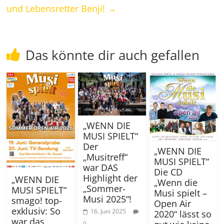
und Lebensretter Benji!
→
Das könnte dir auch gefallen
„WENN DIE
MUSI SPIELT“
Der
„WENN DIE
„Musitreff“
MUSI SPIELT“
war DAS
Die CD
Highlight der
„WENN DIE
„Wenn die
„Sommer-
MUSI SPIELT“
Musi spielt –
Musi 2025“!
smago! top-
Open Air
exklusiv: So
16. Juni 2025
2020“ lässt so
war das
0