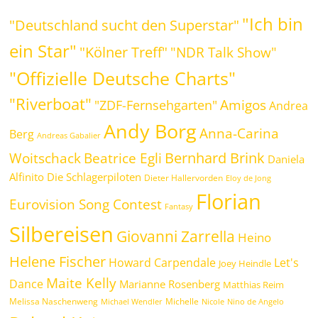
"Ich bin
"Deutschland sucht den Superstar"
ein Star"
"Kölner Treff"
"NDR Talk Show"
"Offizielle Deutsche Charts"
"Riverboat"
Amigos
"ZDF-Fernsehgarten"
Andrea
Andy Borg
Anna-Carina
Berg
Andreas Gabalier
Bernhard Brink
Beatrice Egli
Woitschack
Daniela
Alfinito
Die Schlagerpiloten
Dieter Hallervorden
Eloy de Jong
Florian
Eurovision Song Contest
Fantasy
Silbereisen
Giovanni Zarrella
Heino
Helene Fischer
Howard Carpendale
Let's
Joey Heindle
Maite Kelly
Dance
Marianne Rosenberg
Matthias Reim
Melissa Naschenweng
Michelle
Michael Wendler
Nicole
Nino de Angelo