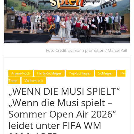
Foto-Credit: adlmann promotion / Marcel Pail
Alpen-Rock
Party-Schlager
Pop-Schlager
Schlager
TV-
Tipps
Volksmusik
„WENN DIE MUSI SPIELT“
„Wenn die Musi spielt –
Sommer Open Air 2026“
leidet unter FIFA WM