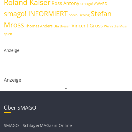
Roland Kaiser
Ross Antony
smago! AWARD
Stefan
smago! INFORMIERT
Sonia Liebing
Mross
Vincent Gross
Thomas Anders
Uta Bresan
Wenn die Musi
spielt
Anzeige
.
.
Anzeige
.
.
Über SMAGO
SMAGO - SchlagerMAGazin Online