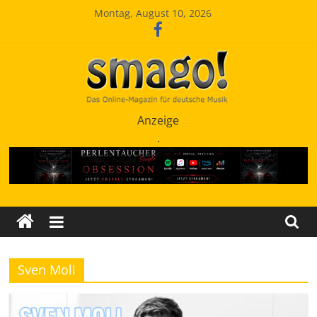
Zum
Montag, August 10, 2026
Inhalt
springen
Smago
Anzeige
.
SchlagerMAGazinOnline
Sven Moll