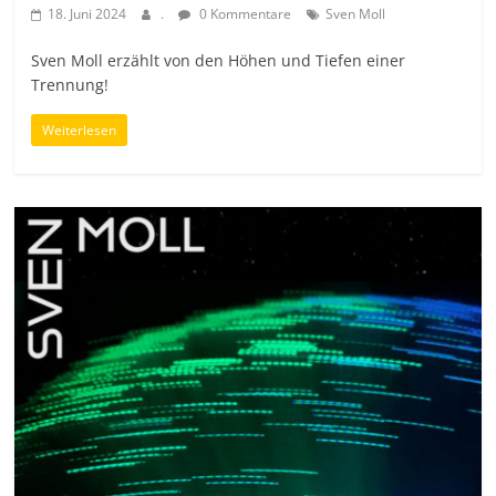
18. Juni 2024
.
0 Kommentare
Sven Moll
Sven Moll erzählt von den Höhen und Tiefen einer
Trennung!
Weiterlesen