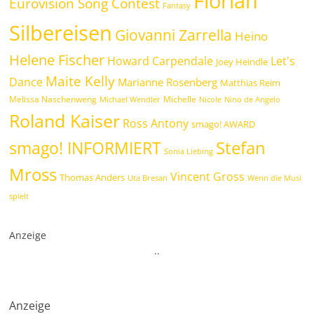
Florian
Eurovision Song Contest
Fantasy
Silbereisen
Giovanni Zarrella
Heino
Helene Fischer
Howard Carpendale
Let's
Joey Heindle
Maite Kelly
Dance
Marianne Rosenberg
Matthias Reim
Melissa Naschenweng
Michelle
Michael Wendler
Nicole
Nino de Angelo
Roland Kaiser
Ross Antony
smago! AWARD
Stefan
smago! INFORMIERT
Sonia Liebing
Mross
Vincent Gross
Thomas Anders
Uta Bresan
Wenn die Musi
spielt
Anzeige
.
.
Anzeige