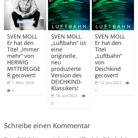
SVEN MOLL
SVEN MOLL
SVEN MOLL
Er hat den
„Luftbahn“ ist
Er hat den
Titel „Immer
eine
Titel
mehr“ von
originelle,
„Luftbahn“
HERWIG
neu
von
MITTEREGGE
produzierte
Deichkind
R gecovert!
Version des
gecovert!
DEICHKIND-
1. März 2026
13. Juni 2023
Klassikers!
0
1
16. Juni 2023
0
Schreibe einen Kommentar