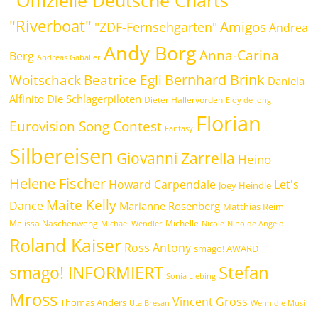
"Offizielle Deutsche Charts"
"Riverboat"
Amigos
"ZDF-Fernsehgarten"
Andrea
Andy Borg
Anna-Carina
Berg
Andreas Gabalier
Bernhard Brink
Beatrice Egli
Woitschack
Daniela
Alfinito
Die Schlagerpiloten
Dieter Hallervorden
Eloy de Jong
Florian
Eurovision Song Contest
Fantasy
Silbereisen
Giovanni Zarrella
Heino
Helene Fischer
Howard Carpendale
Let's
Joey Heindle
Maite Kelly
Dance
Marianne Rosenberg
Matthias Reim
Melissa Naschenweng
Michelle
Michael Wendler
Nicole
Nino de Angelo
Roland Kaiser
Ross Antony
smago! AWARD
Stefan
smago! INFORMIERT
Sonia Liebing
Mross
Vincent Gross
Thomas Anders
Uta Bresan
Wenn die Musi