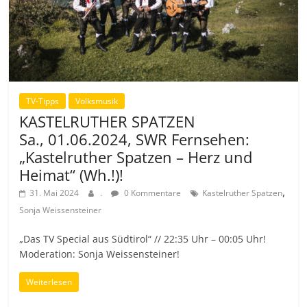
TV-Tipps
Volksmusik
KASTELRUTHER SPATZEN
Sa., 01.06.2024, SWR Fernsehen:
„Kastelruther Spatzen – Herz und
Heimat“ (Wh.!)!
,
31. Mai 2024
.
0 Kommentare
Kastelruther Spatzen
Sonja Weissensteiner
„Das TV Special aus Südtirol“ // 22:35 Uhr – 00:05 Uhr!
Moderation: Sonja Weissensteiner!
Weiterlesen