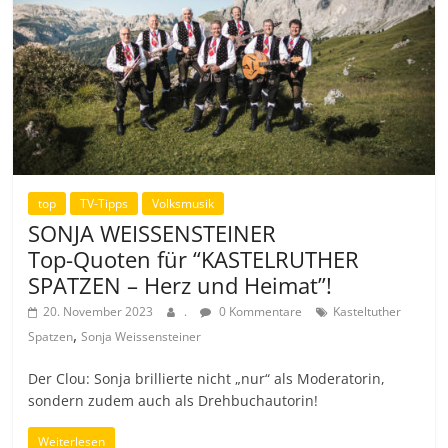
top
TV-Tipps
Volksmusik
SONJA WEISSENSTEINER
Top-Quoten für “KASTELRUTHER
SPATZEN – Herz und Heimat”!
20. November 2023
.
0 Kommentare
Kasteltuther
,
Spatzen
Sonja Weissensteiner
Der Clou: Sonja brillierte nicht „nur“ als Moderatorin,
sondern zudem auch als Drehbuchautorin!
Weiterlesen