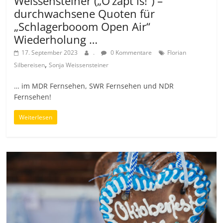
Weissensteiner („O’zapt is!“) –
durchwachsene Quoten für
„Schlagerbooom Open Air“
Wiederholung …
17. September 2023
.
0 Kommentare
Florian
,
Silbereisen
Sonja Weissensteiner
… im MDR Fernsehen, SWR Fernsehen und NDR
Fernsehen!
Weiterlesen