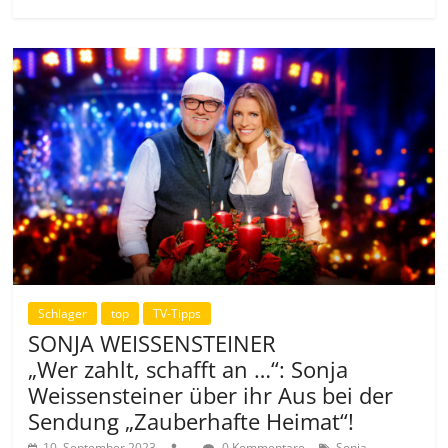
Schlager
top
TV-Tipps
SONJA WEISSENSTEINER
„Wer zahlt, schafft an …“: Sonja
Weissensteiner über ihr Aus bei der
Sendung „Zauberhafte Heimat“!
10. September 2023
.
0 Kommentare
Sonja