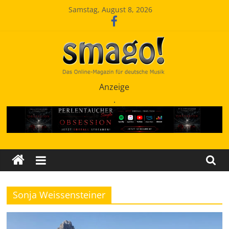
Zum
Samstag, August 8, 2026
Inhalt
springen
Smago
Anzeige
.
SchlagerMAGazinOnline
Sonja Weissensteiner