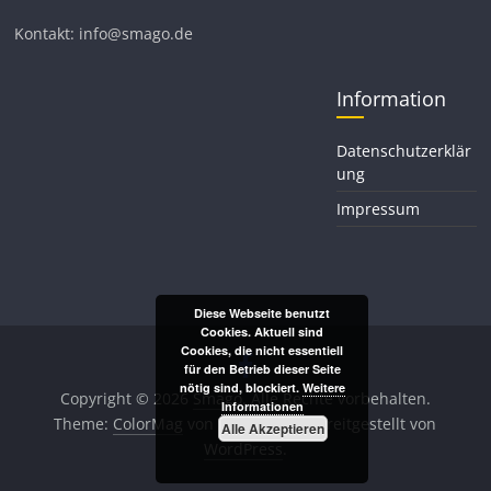
Kontakt: info@smago.de
Information
Datenschutzerklär
ung
Impressum
Diese Webseite benutzt
Cookies. Aktuell sind
Cookies, die nicht essentiell
für den Betrieb dieser Seite
nötig sind, blockiert.
Weitere
Copyright © 2026
Smago
. Alle Rechte vorbehalten.
Informationen
Theme:
ColorMag
von ThemeGrill. Bereitgestellt von
Alle Akzeptieren
WordPress
.