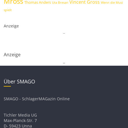
Mross
Vincent Gross
Thomas Anders
Uta Bresan
Wenn die Musi
spielt
Anzeige
.
.
Anzeige
.
.
Über SMAGO
SMAGO - SchlagerMAGazin Online
Tichler Media UG
Max-Planck-Str. 7
D- 59423 Unna