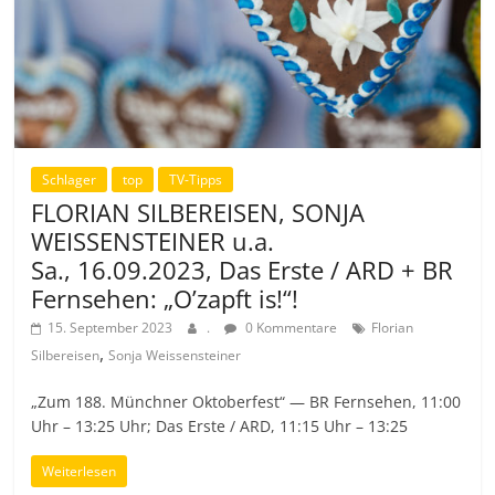
Schlager
top
TV-Tipps
FLORIAN SILBEREISEN, SONJA
WEISSENSTEINER u.a.
Sa., 16.09.2023, Das Erste / ARD + BR
Fernsehen: „O’zapft is!“!
15. September 2023
.
0 Kommentare
Florian
,
Silbereisen
Sonja Weissensteiner
„Zum 188. Münchner Oktoberfest“ — BR Fernsehen, 11:00
Uhr – 13:25 Uhr; Das Erste / ARD, 11:15 Uhr – 13:25
Weiterlesen