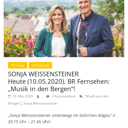
TV-Tipps
Volksmusik
SONJA WEISSENSTEINER
Heute (10.05.2020), BR Fernsehen:
„Musik in den Bergen“!
10. Mai 2020
.
0 Kommentare
"Musik aus den
,
Bergen"
Sonja Weissensteiner
„Sonja Weissensteiner unterwegs im östlichen Allgäu“ //
20:15 Uhr – 21:45 Uhr!