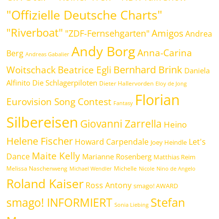
"Offizielle Deutsche Charts"
"Riverboat"
Amigos
"ZDF-Fernsehgarten"
Andrea
Andy Borg
Anna-Carina
Berg
Andreas Gabalier
Bernhard Brink
Beatrice Egli
Woitschack
Daniela
Alfinito
Die Schlagerpiloten
Dieter Hallervorden
Eloy de Jong
Florian
Eurovision Song Contest
Fantasy
Silbereisen
Giovanni Zarrella
Heino
Helene Fischer
Howard Carpendale
Let's
Joey Heindle
Maite Kelly
Dance
Marianne Rosenberg
Matthias Reim
Melissa Naschenweng
Michelle
Michael Wendler
Nicole
Nino de Angelo
Roland Kaiser
Ross Antony
smago! AWARD
Stefan
smago! INFORMIERT
Sonia Liebing