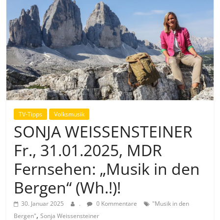
TV-Tipps
Volksmusik
SONJA WEISSENSTEINER
Fr., 31.01.2025, MDR
Fernsehen: „Musik in den
Bergen“ (Wh.!)!
30. Januar 2025
.
0 Kommentare
"Musik in den
,
Bergen"
Sonja Weissensteiner