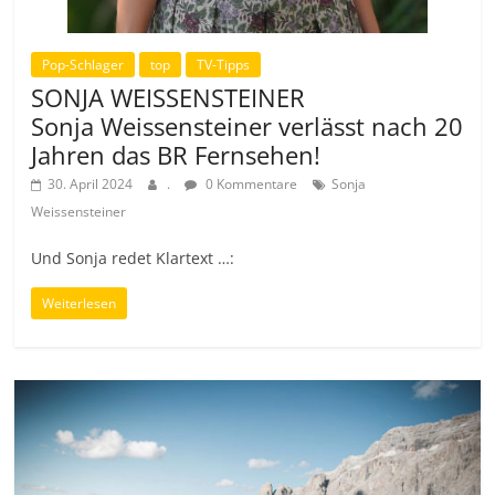
Pop-Schlager
top
TV-Tipps
SONJA WEISSENSTEINER
Sonja Weissensteiner verlässt nach 20
Jahren das BR Fernsehen!
30. April 2024
.
0 Kommentare
Sonja
Weissensteiner
Und Sonja redet Klartext …:
Weiterlesen