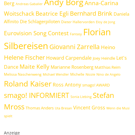
Andy Borg
Anna-Carina
Berg
Andreas Gabalier
Bernhard Brink
Beatrice Egli
Woitschack
Daniela
Alfinito
Die Schlagerpiloten
Dieter Hallervorden
Eloy de Jong
Florian
Eurovision Song Contest
Fantasy
Silbereisen
Giovanni Zarrella
Heino
Helene Fischer
Howard Carpendale
Let's
Joey Heindle
Maite Kelly
Dance
Marianne Rosenberg
Matthias Reim
Melissa Naschenweng
Michelle
Michael Wendler
Nicole
Nino de Angelo
Roland Kaiser
Ross Antony
smago! AWARD
Stefan
smago! INFORMIERT
Sonia Liebing
Mross
Vincent Gross
Thomas Anders
Uta Bresan
Wenn die Musi
spielt
Anzeige