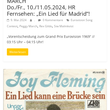
MARCH
Do./Fr., 10./11.05.2024, HR
Fernsehen: „Ein Lied für Madrid“!
9. Mai 2024
.
0 Kommentare
Eurovision Song
,
,
,
Contest
Peggy March
Rex Gildo
Siw Malmkvist
„Vorentscheidung zum Grand Prix Eurovision 1969“ //
03:15 Uhr – 04:15 Uhr!
Weiterlesen