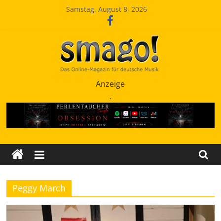
Zum
Samstag, August 8, 2026
Inhalt
springen
Smago
Anzeige
.
SchlagerMAGazinOnline
Peggy March