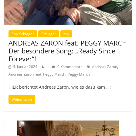
Pop-Schlager
Schlager
top
ANDREAS ZARON feat. PEGGY MARCH
Der besondere Song: „Ready Since
Forever“!
,
4. Januar 2024
.
0 Kommentare
Andreas Zaron
,
Andreas Zaron feat. Peggy March
Peggy March
HIER berichtet Andreas Zaron, wie es dazu kam …:
Weiterlesen