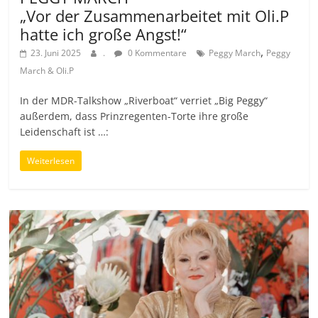
„Vor der Zusammenarbeitet mit Oli.P
hatte ich große Angst!“
,
23. Juni 2025
.
0 Kommentare
Peggy March
Peggy
March & Oli.P
In der MDR-Talkshow „Riverboat“ verriet „Big Peggy“
außerdem, dass Prinzregenten-Torte ihre große
Leidenschaft ist …:
Weiterlesen