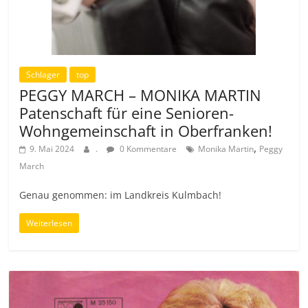
Schlager
top
PEGGY MARCH – MONIKA MARTIN
Patenschaft für eine Senioren-
Wohngemeinschaft in Oberfranken!
,
9. Mai 2024
.
0 Kommentare
Monika Martin
Peggy
March
Genau genommen: im Landkreis Kulmbach!
Weiterlesen