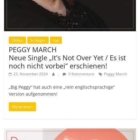
Oldies
Schlager
top
PEGGY MARCH
Neue Single „It’s Not Over Yet / Es ist
noch nicht vorbei“ erschienen!
23. November 2024
.
0 Kommentare
Peggy March
„Big Peggy“ hat auch eine „rein englischsprachige“
Version aufgenommen!
Weiterlesen