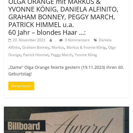
OLGA ORANGE mit MARKUS &
YVONNE KÖNIG, DANIELA ALFINITO,
GRAHAM BONNEY, PEGGY MARCH,
PATRICK HIMMEL u.a.
60 Jahr – blondes Haar …:
20. November 2023
.
0 Kommentare
Daniela
,
,
,
,
Alfinito
Graham Bonney
Markus
Markus & Yvonne König
Olga
,
,
,
Orange
Patrick Himmel
Peggy March
Yvonne König
„Dame“ Olga Orange feierte gestern (19.11.2023) ihren 60.
Geburtstag!
Weiterlesen