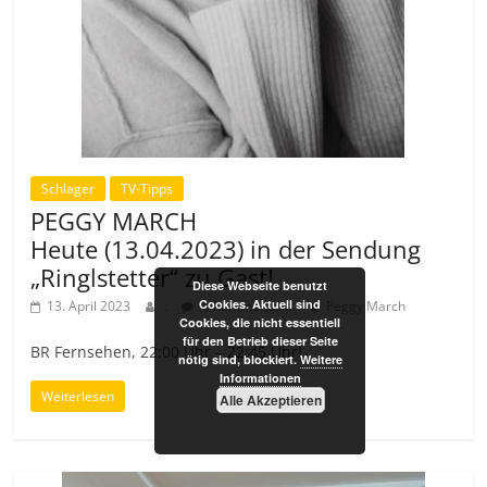
Schlager
TV-Tipps
PEGGY MARCH
Heute (13.04.2023) in der Sendung
„Ringlstetter“ zu Gast!
Diese Webseite benutzt
Cookies. Aktuell sind
13. April 2023
.
0 Kommentare
Peggy March
Cookies, die nicht essentiell
für den Betrieb dieser Seite
BR Fernsehen, 22:00 Uhr – 22:45 Uhr!
nötig sind, blockiert.
Weitere
Informationen
Weiterlesen
Alle Akzeptieren