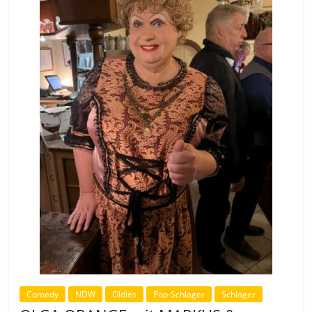
Comedy
NDW
Oldies
Pop-Schlager
Schlager