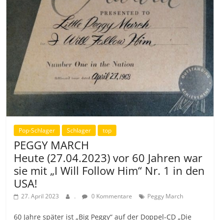
Pop-Schlager
Schlager
top
PEGGY MARCH
Heute (27.04.2023) vor 60 Jahren war
sie mit „I Will Follow Him“ Nr. 1 in den
USA!
27. April 2023
.
0 Kommentare
Peggy March
60 Jahre später ist „Big Peggy“ auf der Doppel-CD „Die