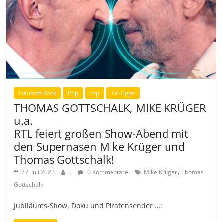
Deutsch Rock
Pop
top
TV-Tipps
THOMAS GOTTSCHALK, MIKE KRÜGER
u.a.
RTL feiert großen Show-Abend mit
den Supernasen Mike Krüger und
Thomas Gottschalk!
,
27. Juli 2022
.
0 Kommentare
Mike Krüger
Thomas
Gottschalk
Jubiläums-Show, Doku und Piratensender …: