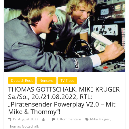
Deutsch Rock
Nonsens
TV-Tipps
THOMAS GOTTSCHALK, MIKE KRÜGER
Sa./So., 20./21.08.2022, RTL:
„Piratensender Powerplay V2.0 – Mit
Mike & Thommy“!
,
19. August 2022
.
0 Kommentare
Mike Krüger
Thomas Gottschalk