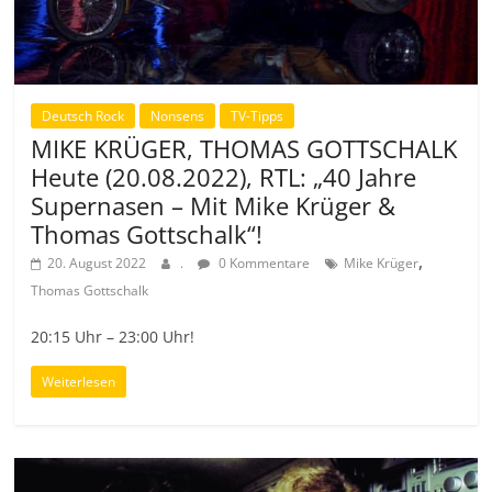
Deutsch Rock
Nonsens
TV-Tipps
MIKE KRÜGER, THOMAS GOTTSCHALK
Heute (20.08.2022), RTL: „40 Jahre
Supernasen – Mit Mike Krüger &
Thomas Gottschalk“!
,
20. August 2022
.
0 Kommentare
Mike Krüger
Thomas Gottschalk
20:15 Uhr – 23:00 Uhr!
Weiterlesen