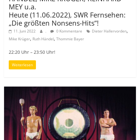
MEY u.a.
Heute (11.06.2022), SWR Fernsehen:
„Die größten Nonsens-Hits“!
,
11. Juni 2022
.
0 Kommentare
Dieter Hallervorden
,
,
Mike Krüger
Ruth Händel
Thommie Bayer
22:20 Uhr – 23:50 Uhr!
Weiterlesen