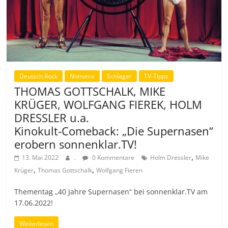
Deutsch Rock
Nonsens
Schlager
TV-Tipps
THOMAS GOTTSCHALK, MIKE
KRÜGER, WOLFGANG FIEREK, HOLM
DRESSLER u.a.
Kinokult-Comeback: „Die Supernasen“
erobern sonnenklar.TV!
,
13. Mai 2022
.
0 Kommentare
Holm Dressler
Mike
,
,
Krüger
Thomas Gottschalk
Wolfgang Fieren
Thementag „40 Jahre Supernasen“ bei sonnenklar.TV am
17.06.2022!
Weiterlesen