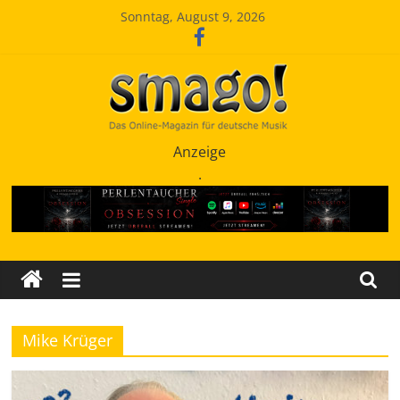
Zum
Sonntag, August 9, 2026
Inhalt
springen
Smago
Anzeige
.
SchlagerMAGazinOnline
Mike Krüger