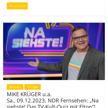
Weiterlesen
Nonsens
TV-Tipps
MIKE KRÜGER u.a.
Sa., 09.12.2023, NDR Fernsehen: „Na
siehste! Das TV-Kult-Quiz mit Elton“!