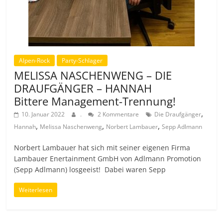
Alpen-Rock
Party-Schlager
MELISSA NASCHENWENG – DIE
DRAUFGÄNGER – HANNAH
Bittere Management-Trennung!
,
10. Januar 2022
.
2 Kommentare
Die Draufgänger
,
,
,
Hannah
Melissa Naschenweng
Norbert Lambauer
Sepp Adlmann
Norbert Lambauer hat sich mit seiner eigenen Firma
Lambauer Enertainment GmbH von Adlmann Promotion
(Sepp Adlmann) losgeeist! Dabei waren Sepp
Weiterlesen