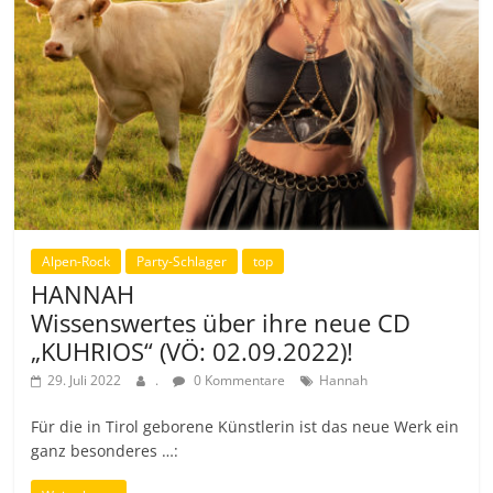
Alpen-Rock
Party-Schlager
top
HANNAH
Wissenswertes über ihre neue CD
„KUHRIOS“ (VÖ: 02.09.2022)!
29. Juli 2022
.
0 Kommentare
Hannah
Für die in Tirol geborene Künstlerin ist das neue Werk ein
ganz besonderes …: