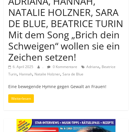
ADRIANA, HANNAH,
NATALIE HOLZNER, SARA
DE BLUE, BEATRICE TURIN
Mit dem Song „Brich dein
Schweigen“ wollen sie ein
Zeichen setzen!
,
6. April 2025
.
0 Kommentare
Adriana
Beatrice
,
,
,
Turin
Hannah
Natalie Holzner
Sara de Blue
Eine bewegende Hymne gegen Gewalt an Frauen!
Weiterlesen