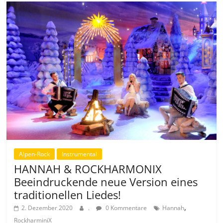
Alpen-Rock
Instrumental
HANNAH & ROCKHARMONIX
Beeindruckende neue Version eines
traditionellen Liedes!
,
2. Dezember 2020
.
0 Kommentare
Hannah
RockharminiX