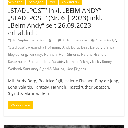
Schlager
Schlager
top
Volksmusik
„STADLPOST“ inkl. „BEIM ANDY“
„STADLPOST“ (Nr. 6 | 2023) inkl.
„Beim Andy“ seit 26.09.2023
erhältlich!
,
26. September 2023
.
0 Kommentare
"Beim Andy"
,
,
,
,
,
"Stadlpost"
Alexandra Hofmann
Andy Borg
Beatrice Egli
Bianca
,
,
,
,
,
Eloy de Jong
Fantasy
Hannah
Hein Simons
Helene Fischer
,
,
,
,
Kastelruther Spatzen
Lena Valaitis
Nathalie Viking
Nicki
Ronny
,
,
,
Weiland
Santiano
Sigrid & Marina
Udo Jürgens
Mit: Andy Borg, Beatrice Egli, Helene Fischer, Eloy de Jong,
Lena Valaitis, Fantasy, Hannah, Kastelruther Spatzen,
Sigrid & Marina, Hein
Weiterlesen