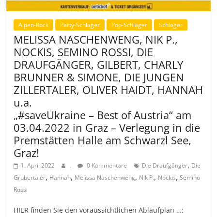
Alpen-Rock
Party-Schlager
Pop-Schlager
Schlager
MELISSA NASCHENWENG, NIK P.,
NOCKIS, SEMINO ROSSI, DIE
DRAUFGÄNGER, GILBERT, CHARLY
BRUNNER & SIMONE, DIE JUNGEN
ZILLERTALER, OLIVER HAIDT, HANNAH
u.a.
„#saveUkraine – Best of Austria“ am
03.04.2022 in Graz – Verlegung in die
Premstätten Halle am Schwarzl See,
Graz!
,
1. April 2022
.
0 Kommentare
Die Draufgänger
Die
,
,
,
,
,
Grubertaler
Hannah
Melissa Naschenweng
Nik P.
Nockis
Semino
Rossi
HIER finden Sie den voraussichtlichen Ablaufplan …: