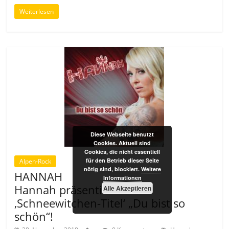
Weiterlesen
Diese Webseite benutzt
Cookies. Aktuell sind
Cookies, die nicht essentiell
für den Betrieb dieser Seite
Alpen-Rock
nötig sind, blockiert.
Weitere
HANNAH
Informationen
Hannah präsentiert ihren
Alle Akzeptieren
‚Schneewitchen-Titel‘ „Du bist so
schön“!