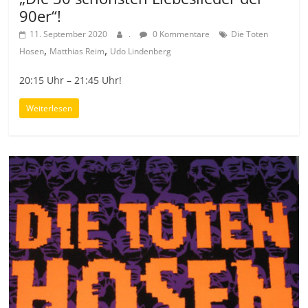
90er“!
11. September 2020
.
0 Kommentare
Die Toten
,
,
Hosen
Matthias Reim
Udo Lindenberg
20:15 Uhr – 21:45 Uhr!
Weiterlesen