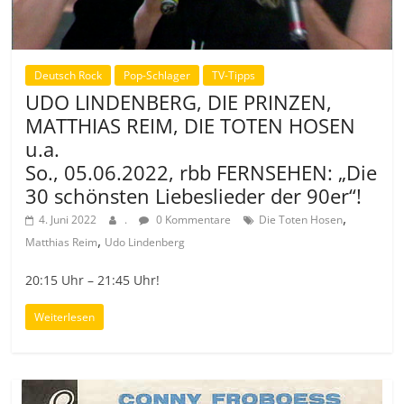
Deutsch Rock
Pop-Schlager
TV-Tipps
UDO LINDENBERG, DIE PRINZEN,
MATTHIAS REIM, DIE TOTEN HOSEN
u.a.
So., 05.06.2022, rbb FERNSEHEN: „Die
30 schönsten Liebeslieder der 90er“!
,
4. Juni 2022
.
0 Kommentare
Die Toten Hosen
,
Matthias Reim
Udo Lindenberg
20:15 Uhr – 21:45 Uhr!
Weiterlesen