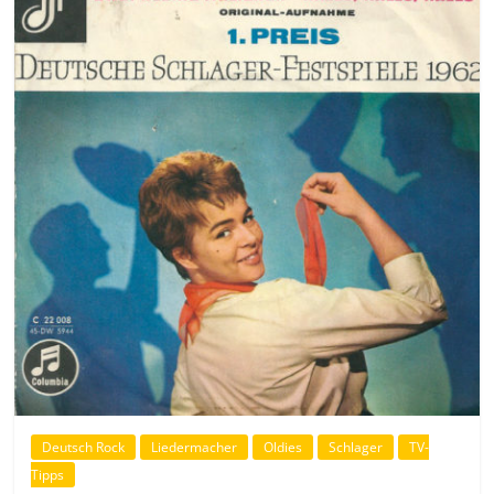
Deutsch Rock
Liedermacher
Oldies
Schlager
TV-
Tipps