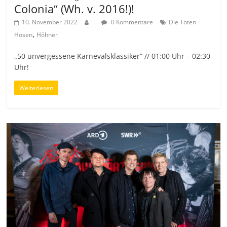
Colonia“ (Wh. v. 2016!)!
10. November 2022
.
0 Kommentare
Die Toten
,
Hosen
Höhner
„50 unvergessene Karnevalsklassiker“ // 01:00 Uhr – 02:30
Uhr!
Weiterlesen