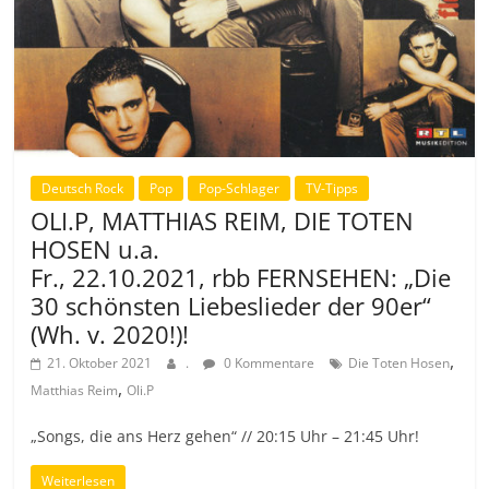
Deutsch Rock
Pop
Pop-Schlager
TV-Tipps
OLI.P, MATTHIAS REIM, DIE TOTEN
HOSEN u.a.
Fr., 22.10.2021, rbb FERNSEHEN: „Die
30 schönsten Liebeslieder der 90er“
(Wh. v. 2020!)!
,
21. Oktober 2021
.
0 Kommentare
Die Toten Hosen
,
Matthias Reim
Oli.P
„Songs, die ans Herz gehen“ // 20:15 Uhr – 21:45 Uhr!
Weiterlesen