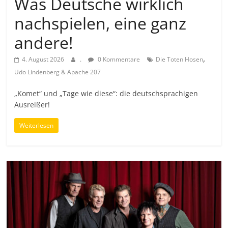
Was Deutsche wirklich
nachspielen, eine ganz
andere!
,
4. August 2026
.
0 Kommentare
Die Toten Hosen
Udo Lindenberg & Apache 207
„Komet“ und „Tage wie diese“: die deutschsprachigen
Ausreißer!
Weiterlesen