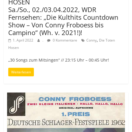
HOSEN
Sa./So., 02./03.04.2022, WDR
Fernsehen: „Die Kulthits Countdown
Show – Von Conny Froboess bis
Campino“ (Wh. v. 2021!)!
,
1. April 2022
.
0 Kommentare
Conny
Die Toten
Hosen
„30 Songs zum Mitsingen“ // 23:15 Uhr – 00:45 Uhr!
Weiterlesen