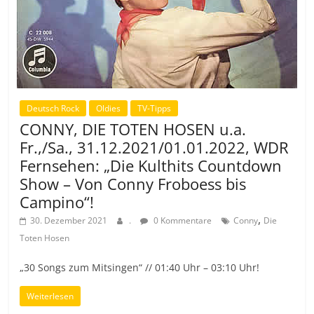
Deutsch Rock
Oldies
TV-Tipps
CONNY, DIE TOTEN HOSEN u.a.
Fr.,/Sa., 31.12.2021/01.01.2022, WDR
Fernsehen: „Die Kulthits Countdown
Show – Von Conny Froboess bis
Campino“!
,
30. Dezember 2021
.
0 Kommentare
Conny
Die
Toten Hosen
„30 Songs zum Mitsingen“ // 01:40 Uhr – 03:10 Uhr!
Weiterlesen