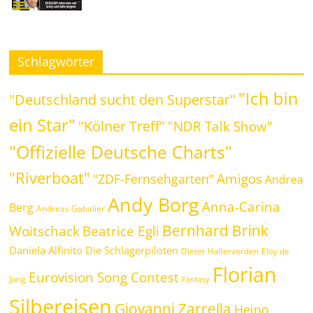
Schlagwörter
"Ich bin
"Deutschland sucht den Superstar"
ein Star"
"Kölner Treff"
"NDR Talk Show"
"Offizielle Deutsche Charts"
"Riverboat"
Amigos
"ZDF-Fernsehgarten"
Andrea
Andy Borg
Anna-Carina
Berg
Andreas Gabalier
Bernhard Brink
Woitschack
Beatrice Egli
Daniela Alfinito
Die Schlagerpiloten
Dieter Hallervorden
Eloy de
Florian
Eurovision Song Contest
Jong
Fantasy
Silbereisen
Giovanni Zarrella
Heino