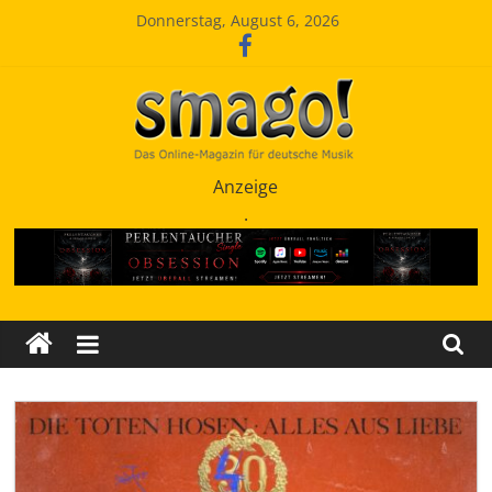
Zum
Donnerstag, August 6, 2026
Inhalt
springen
Smago
Anzeige
.
SchlagerMAGazinOnline