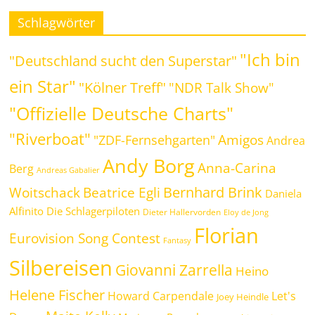
Schlagwörter
"Ich bin
"Deutschland sucht den Superstar"
ein Star"
"Kölner Treff"
"NDR Talk Show"
"Offizielle Deutsche Charts"
"Riverboat"
Amigos
"ZDF-Fernsehgarten"
Andrea
Andy Borg
Anna-Carina
Berg
Andreas Gabalier
Bernhard Brink
Beatrice Egli
Woitschack
Daniela
Alfinito
Die Schlagerpiloten
Dieter Hallervorden
Eloy de Jong
Florian
Eurovision Song Contest
Fantasy
Silbereisen
Giovanni Zarrella
Heino
Helene Fischer
Howard Carpendale
Let's
Joey Heindle