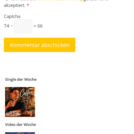
akzeptiert.
*
Captcha
74 −
= 66
Single der Woche
Video der Woche