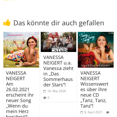
Das könnte dir auch gefallen
VANESSA
NEIGERT u.a.
Vanessa zieht
VANESSA
VANESSA
in „Das
NEIGERT
NEIGERT
Sommerhaus
Am
Wissenswert
der Stars“!
26.02.2021
es über ihre
16. Mai 2026
erscheint ihr
neue CD
0
neuer Song
„Tanz, Tanz,
„Wenn du
Tanz“!
mein Herz
8. April 2021
berührst“!