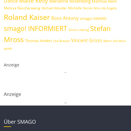
Maite Kelly
Dance
Marianne Rosenberg
Matthias Reim
Melissa Naschenweng
Michelle
Michael Wendler
Nicole
Nino de Angelo
Roland Kaiser
Ross Antony
smago! AWARD
Stefan
smago! INFORMIERT
Sonia Liebing
Mross
Vincent Gross
Thomas Anders
Uta Bresan
Wenn die Musi
spielt
Anzeige
.
.
Anzeige
.
.
Über SMAGO