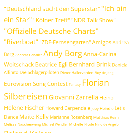
"Ich bin
"Deutschland sucht den Superstar"
ein Star"
"Kölner Treff"
"NDR Talk Show"
"Offizielle Deutsche Charts"
"Riverboat"
Amigos
"ZDF-Fernsehgarten"
Andrea
Andy Borg
Anna-Carina
Berg
Andreas Gabalier
Bernhard Brink
Beatrice Egli
Woitschack
Daniela
Alfinito
Die Schlagerpiloten
Dieter Hallervorden
Eloy de Jong
Florian
Eurovision Song Contest
Fantasy
Silbereisen
Giovanni Zarrella
Heino
Helene Fischer
Howard Carpendale
Let's
Joey Heindle
Maite Kelly
Dance
Marianne Rosenberg
Matthias Reim
Melissa Naschenweng
Michelle
Michael Wendler
Nicole
Nino de Angelo