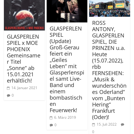
ROSS
GLASPERLEN
ANTONY,
SPIEL
GLASPERLEN
GLASPERLEN
(Update)
SPIEL, DIE
SPIEL x MOE
Groß-Gerau
PRINZEN u.a.
PHOENIX
feiert ein
Heute
Gemeinsame
„Geiles
(15.07.2022),
r Titel
Leben“ mit
rbb
„Sonne“ ab
Glasperlenspi
FERNSEHEN:
15.01.2021
el samt Live-
„Musik &
erhältlich!
Band und
wunderschön
14. Januar 2021
einem
es Oderland“
0
bombastisch
vom „Bunten
en
Hering“
Feuerwerk!
Frankfurt
(Oder)!
6. März 2019
15. Juli 2022
0
0