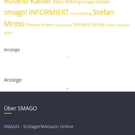
Roland Kaiser
Ross Antony
smago! AWARD
Stefan
smago! INFORMIERT
Sonia Liebing
Mross
Vincent Gross
Thomas Anders
Uta Bresan
Wenn die Musi
spielt
Anzeige
.
.
Anzeige
.
.
Über SMAGO
SMAGO - SchlagerMAGazin Online