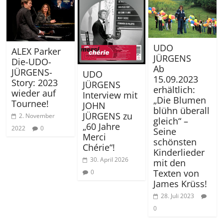
UDO
ALEX Parker
JÜRGENS
Die-UDO-
Ab
JÜRGENS-
UDO
15.09.2023
Story: 2023
JÜRGENS
erhältlich:
wieder auf
Interview mit
„Die Blumen
Tournee!
JOHN
blühn überall
JÜRGENS zu
2. November
gleich“ –
„60 Jahre
2022
0
Seine
Merci
schönsten
Chérie“!
Kinderlieder
30. April 2026
mit den
Texten von
0
James Krüss!
28. Juli 2023
0