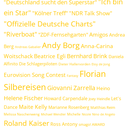
"Ich bin
"Deutschland sucht den Superstar"
ein Star"
"Kölner Treff"
"NDR Talk Show"
"Offizielle Deutsche Charts"
"Riverboat"
Amigos
"ZDF-Fernsehgarten"
Andrea
Andy Borg
Anna-Carina
Berg
Andreas Gabalier
Bernhard Brink
Beatrice Egli
Woitschack
Daniela
Alfinito
Die Schlagerpiloten
Dieter Hallervorden
Eloy de Jong
Florian
Eurovision Song Contest
Fantasy
Silbereisen
Giovanni Zarrella
Heino
Helene Fischer
Howard Carpendale
Let's
Joey Heindle
Maite Kelly
Dance
Marianne Rosenberg
Matthias Reim
Melissa Naschenweng
Michelle
Michael Wendler
Nicole
Nino de Angelo
Roland Kaiser
Ross Antony
smago! AWARD