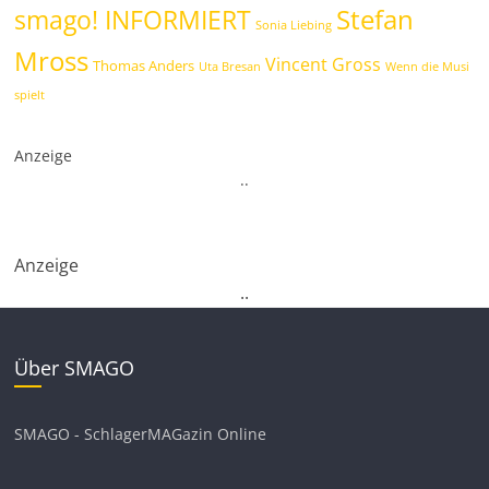
Stefan
smago! INFORMIERT
Sonia Liebing
Mross
Vincent Gross
Thomas Anders
Uta Bresan
Wenn die Musi
spielt
Anzeige
.
.
Anzeige
.
.
Über SMAGO
SMAGO - SchlagerMAGazin Online