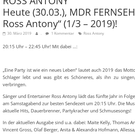
ROSS ANTONY
Heute (30.03.), MDR FERNSEHE
Ross Antony“ (1/3 – 2019)!
30. März 2019
.
1 Kommentar
Ross Antony
20:15 Uhr – 22:45 Uhr! Mit dabei …:
„Eine Party ist wie ein neues Leben“ lautet auch 2019 das Mott
Schlager lebt und was gibt es Schöneres, als ihn zu singe
verbringen.
Sänger und Entertainer Ross Antony lädt das fünfte Jahr in Folge
am Samstagabend zur besten Sendezeit um 20:15 Uhr. Die Musi
aktuelle Hits, Dauerbrenner, Partykracher und Schmusesongs!
In der aktuellen Ausgabe sind u.a. dabei: Maite Kelly, Thomas A
Vincent Gross, Olaf Berger, Anita & Alexandra Hofmann, Allessa