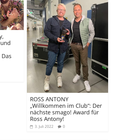
y,
 und
: Das
ROSS ANTONY
„Willkommen im Club“: Der
nächste smago! Award für
Ross Antony!
3. Juli 2022
0