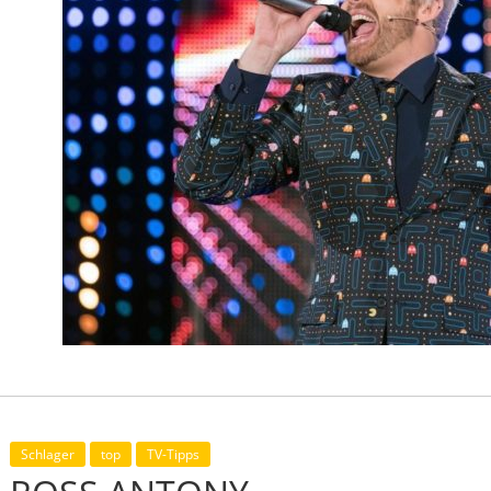
Schlager
top
TV-Tipps