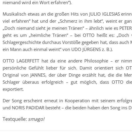
niemand wird ein Wort erfahren“).
Musikalisch etwas an die großen Hits von JULIO IGLESIAS erinne
viel erfahren“ hat und der „Schmerz in ihm lebt“, weint er gan
„Doch niemand sieht je meinen Tränen“ – ähnlich wie es PETE
geht es um „heimliche Tränen“ – bei OTTO heißt es: „Doch we
Schlagergeschichte durchaus Vorstöße gegeben hat, dass auch 
ein Mann auch einmal weint“ von UDO JÜRGENS z. B.).
OTTO LAGERFETT hat da eine andere Philosophie – er nimmt
persönliche Gefühlt lieber für sich. Damit orientiert sich 
Original von JANNES, der über Dinge erzählt hat, die die M
Schlager überaus erfolgreich – gut möglich, dass OTTO die
exportiert.
Der Song erscheint erneut in Kooperation mit seinem erfol
und NORIS PADIDAR besteht – die beiden haben den Song ins De
Textquelle:
smago!