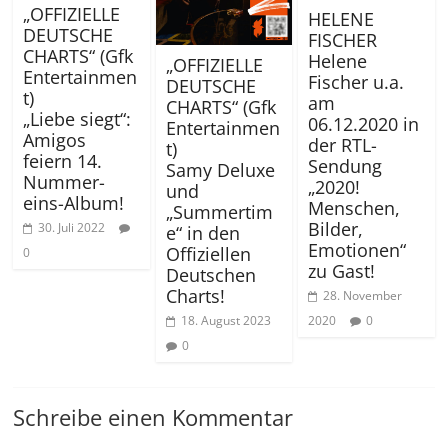
„OFFIZIELLE
HELENE
DEUTSCHE
FISCHER
CHARTS“ (Gfk
Helene
„OFFIZIELLE
Entertainmen
Fischer u.a.
DEUTSCHE
t)
am
CHARTS“ (Gfk
„Liebe siegt“:
06.12.2020 in
Entertainmen
Amigos
der RTL-
t)
feiern 14.
Sendung
Samy Deluxe
Nummer-
„2020!
und
eins-Album!
Menschen,
„Summertim
Bilder,
30. Juli 2022
e“ in den
Emotionen“
Offiziellen
0
zu Gast!
Deutschen
Charts!
28. November
18. August 2023
2020
0
0
Schreibe einen Kommentar