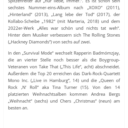
Spitzenreiter auf „nur liebe, immer.“. Es ist schon sein
sechstes Nummer-eins-Album nach „XOXO“ (2011),
„Hinterland“ (2013), „Lang lebe der Tod“ (2017), der
Kollabo-Scheibe „1982“ (mit Marteria, 2018) und dem
2022er-Werk „Alles war schön und nichts tat weh“.
Hinter dem Musiker verbessern sich The Rolling Stones
(„Hackney Diamonds“) von sechs auf zwei.
In den „Survival Mode“ wechselt Rapperin Badmómzjay,
die an vierter Stelle noch besser als die Boygroup-
Veteranen von Take That („This Life“, acht) abschneidet.
Außerdem die Top 20 erreichen das Dark-Rock-Quartett
Mono Inc. („Live in Hamburg“, 14) und die „Queen of
Rock ‚N‘ Roll“ aka Tina Turner (15). Von den 14
platzierten Weihnachtsalben kommen Andrea Bergs
„Weihnacht“ (sechs) und Chers „Christmas“ (neun) am
besten an.