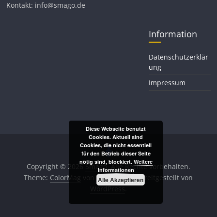
Kontakt: info@smago.de
Information
Datenschutzerklär
ung
Impressum
Diese Webseite benutzt
Cookies. Aktuell sind
Cookies, die nicht essentiell
für den Betrieb dieser Seite
nötig sind, blockiert.
Weitere
Copyright © 2026
Smago
. Alle Rechte vorbehalten.
Informationen
Theme:
ColorMag
von ThemeGrill. Bereitgestellt von
Alle Akzeptieren
WordPress
.