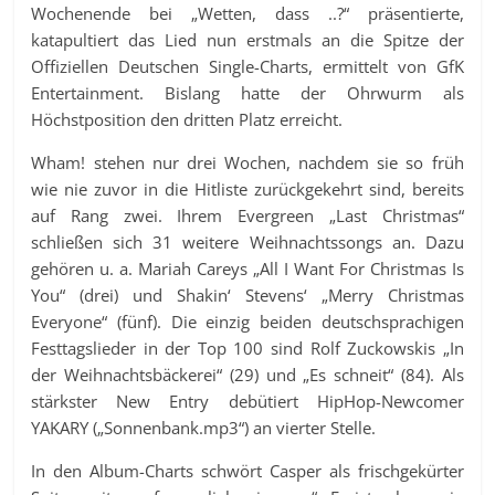
Wochenende bei „Wetten, dass ..?“ präsentierte,
katapultiert das Lied nun erstmals an die Spitze der
Offiziellen Deutschen Single-Charts, ermittelt von GfK
Entertainment. Bislang hatte der Ohrwurm als
Höchstposition den dritten Platz erreicht.
Wham! stehen nur drei Wochen, nachdem sie so früh
wie nie zuvor in die Hitliste zurückgekehrt sind, bereits
auf Rang zwei. Ihrem Evergreen „Last Christmas“
schließen sich 31 weitere Weihnachtssongs an. Dazu
gehören u. a. Mariah Careys „All I Want For Christmas Is
You“ (drei) und Shakin‘ Stevens‘ „Merry Christmas
Everyone“ (fünf). Die einzig beiden deutschsprachigen
Festtagslieder in der Top 100 sind Rolf Zuckowskis „In
der Weihnachtsbäckerei“ (29) und „Es schneit“ (84). Als
stärkster New Entry debütiert HipHop-Newcomer
YAKARY („Sonnenbank.mp3“) an vierter Stelle.
In den Album-Charts schwört Casper als frischgekürter