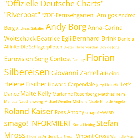
"Offizielle Deutsche Charts"
"Riverboat"
Amigos
"ZDF-Fernsehgarten"
Andrea
Andy Borg
Anna-Carina
Berg
Andreas Gabalier
Bernhard Brink
Beatrice Egli
Woitschack
Daniela
Alfinito
Die Schlagerpiloten
Dieter Hallervorden
Eloy de Jong
Florian
Eurovision Song Contest
Fantasy
Silbereisen
Giovanni Zarrella
Heino
Helene Fischer
Howard Carpendale
Let's
Joey Heindle
Maite Kelly
Dance
Marianne Rosenberg
Matthias Reim
Melissa Naschenweng
Michelle
Michael Wendler
Nicole
Nino de Angelo
Roland Kaiser
Ross Antony
smago! AWARD
Stefan
smago! INFORMIERT
Sonia Liebing
Mross
Vincent Gross
Thomas Anders
Uta Bresan
Wenn die Musi