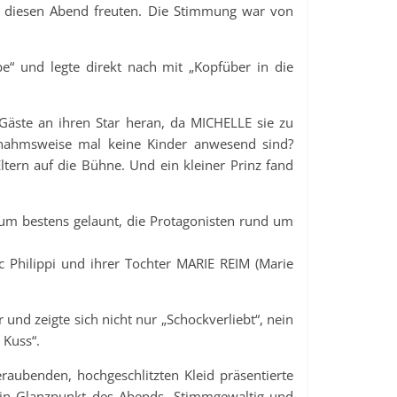
f diesen Abend freuten. Die Stimmung war von
e“ und legte direkt nach mit „Kopfüber in die
 Gäste an ihren Star heran, da MICHELLE sie zu
snahmsweise mal keine Kinder anwesend sind?
ern auf die Bühne. Und ein kleiner Prinz fand
kum bestens gelaunt, die Protagonisten rund um
 Philippi und ihrer Tochter MARIE REIM (Marie
und zeigte sich nicht nur „Schockverliebt“, nein
 Kuss“.
raubenden, hochgeschlitzten Kleid präsentierte
 Ein Glanzpunkt des Abends. Stimmgewaltig und