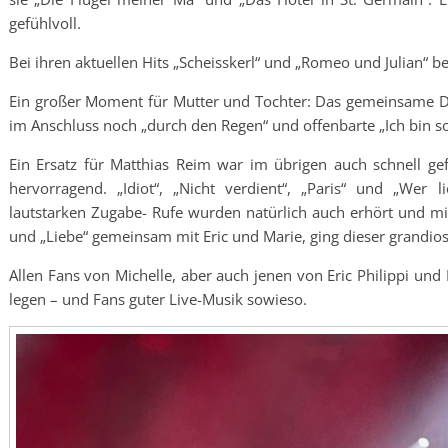
gefühlvoll.
Bei ihren aktuellen Hits „Scheisskerl“ und „Romeo und Julian“ b
Ein großer Moment für Mutter und Tochter: Das gemeinsame Du
im Anschluss noch „durch den Regen“ und offenbarte „Ich bin so 
Ein Ersatz für Matthias Reim war im übrigen auch schnell gefu
hervorragend. „Idiot“, „Nicht verdient“, „Paris“ und „Wer l
lautstarken Zugabe- Rufe wurden natürlich auch erhört und m
und „Liebe“ gemeinsam mit Eric und Marie, ging dieser grandio
Allen Fans von Michelle, aber auch jenen von Eric Philippi u
legen – und Fans guter Live-Musik sowieso.