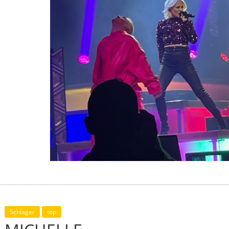
Schlager
top