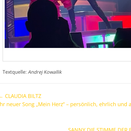
Textquelle:
Andrej Kowallik
←
CLAUDIA BILTZ
Ihr neuer Song „Mein Herz“ – persönlich, ehrlich und 
SANNY DIE STIMME DER 