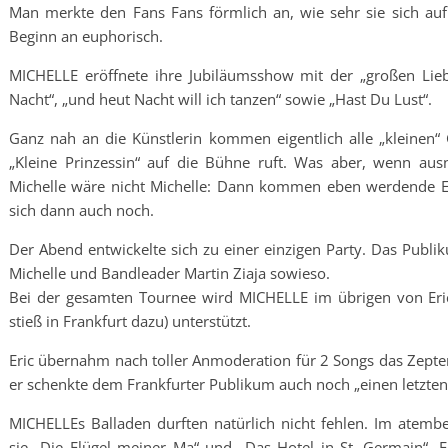
Man merkte den Fans Fans förmlich an, wie sehr sie sich au
Beginn an euphorisch.
MICHELLE eröffnete ihre Jubiläumsshow mit der „großen Lieb
Nacht“, „und heut Nacht will ich tanzen“ sowie „Hast Du Lust“.
Ganz nah an die Künstlerin kommen eigentlich alle „kleinen“
„Kleine Prinzessin“ auf die Bühne ruft. Was aber, wenn au
Michelle wäre nicht Michelle: Dann kommen eben werdende Elt
sich dann auch noch.
Der Abend entwickelte sich zu einer einzigen Party. Das Publi
Michelle und Bandleader Martin Ziaja sowieso.
Bei der gesamten Tournee wird MICHELLE im übrigen von Eric
stieß in Frankfurt dazu) unterstützt.
Eric übernahm nach toller Anmoderation für 2 Songs das Zepter 
er schenkte dem Frankfurter Publikum auch noch „einen letzten
MICHELLEs Balladen durften natürlich nicht fehlen. Im atembe
sie „Die Flügel meiner Ma“ und „Das Hotel in St. Germain“.