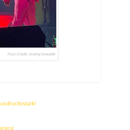
Foto-Credit: Andrej Kowallik
ausdrucksstark!
BERGE