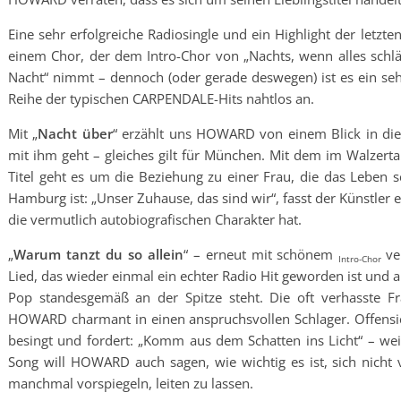
Eine sehr erfolgreiche Radiosingle und ein Highlight der letzt
einem Chor, der dem Intro-Chor von „Nachts, wenn alles schlä
Nacht“ nimmt – dennoch (oder gerade deswegen) ist es ein se
Reihe der typischen CARPENDALE-Hits nahtlos an.
Mit „
Nacht über
“ erzählt uns HOWARD von einem Blick in die
mit ihm geht – gleiches gilt für München. Mit dem im Walzerta
Titel geht es um die Beziehung zu einer Frau, die das Leben
Hamburg ist: „Unser Zuhause, das sind wir“, fasst der Künst
die vermutlich autobiografischen Charakter hat.
„
Warum tanzt du so allein
“ – erneut mit schönem
ve
Intro-Chor
Lied, das wieder einmal ein echter Radio Hit geworden ist und a
Pop standesgemäß an der Spitze steht. Die oft verhasste Fra
HOWARD charmant in einen anspruchsvollen Schlager. Offensichtl
besingt und fordert: „Komm aus dem Schatten ins Licht“ – weil
Song will HOWARD auch sagen, wie wichtig es ist, sich nicht v
manchmal vorspiegeln, leiten zu lassen.