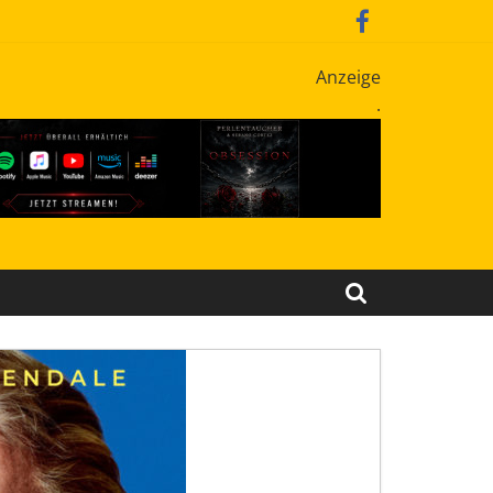
Anzeige
.