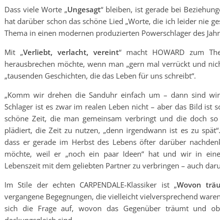
Dass viele Worte „
Ungesagt
“ bleiben, ist gerade bei Beziehu
hat darüber schon das schöne Lied „Worte, die ich leider nie g
Thema in einen modernen produzierten Powerschlager des Jahr
Mit „
Verliebt, verlacht, vereint
“ macht HOWARD zum Them
herausbrechen möchte, wenn man „gern mal verrückt und nicht
„tausenden Geschichten, die das Leben für uns schreibt“.
„Komm wir drehen die Sanduhr einfach um – dann sind wir 
Schlager ist es zwar im realen Leben nicht – aber das Bild ist s
schöne Zeit, die man gemeinsam verbringt und die doch so 
plädiert, die Zeit zu nutzen, „denn irgendwann ist es zu spä
dass er gerade im Herbst des Lebens öfter darüber nachdenk
möchte, weil er „noch ein paar Ideen“ hat und wir in ein
Lebenszeit mit dem geliebten Partner zu verbringen – auch dar
Im Stile der echten CARPENDALE-Klassiker ist „
Wovon trä
vergangene Begegnungen, die vielleicht vielversprechend waren
sich die Frage auf, wovon das Gegenüber träumt und ob