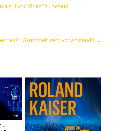
 als „Lyric Video“ zu sehen!
er heißt „Gsundheit geht vor Anstand“!
→
 –