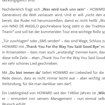
deckungsgleich sind.
Nachdenklich fragt sich „
Was wird nach uns sein
“ – HOWARD f
Generation) die Welt verlassen wird. Und er will „nicht den er
bereit, das Ruder mit herumzureißen, damit es nicht heißt: „W
von NINO DE ANGELO geschriebene Song steht in der Traditi
Titanic“ und soll bei der kommenden Tour eine wichtige Rolle sp
„Tür zuschlagen“ oder „SMS senden“ – das sind Wege, Schluss zu 
HOWARD mit „
Thank You For the Way You Said Good Bye
“ er
in Krisenzeiten – dass man auch „anständig“ trennen kann, d
diese tolle Zeile – eben „Thank You For the Way You Said G
ein sehr schönes Lied geschrieben.
Mit „
Du bist immer da
“ liefert HOWARD ein Liebeslied für die
Rede davon, dass es nicht immer leicht war – aber wichtig ist,
Verbindung, für die man dankbar sein darf.
Ein Lieblingslied von HOWARD seit den 1980er Jahren ist „
Wil
er – ermuntert von seinem Management – nun einmal selb
Wunsch erfüllt.