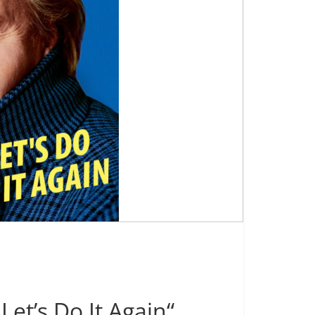
Let’s Do It Again“