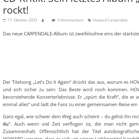
rockt!
17. Oktober 2023
.
0 Kommentare
Howard Carpendale
Das neue CARPENDALE-Album ist zweifelsohne eins der stärkste
Der Titelsong „Let’s Do It Again“ drückt das aus, worum es
und sich sicher zu sein: Das Beste wird noch kommen. HOWA
bevorstehende Konzerterlebnisse. Er „spürt die Kraft“, die er 
einmal alles“ und lädt die Fans zu einer gemeinsamen Reise ein 
Ganz egal, wie schwer dein Weg auch scheint – du gehst ihn nic
du
“. Auch wenn viel Zeit verflogen ist, die man nicht gem
Zusammenhalt. Offensichtlich hat der Titel autobiografisc
HOWARD verraten, dass es sich um seinen Lieblingstitel handelt