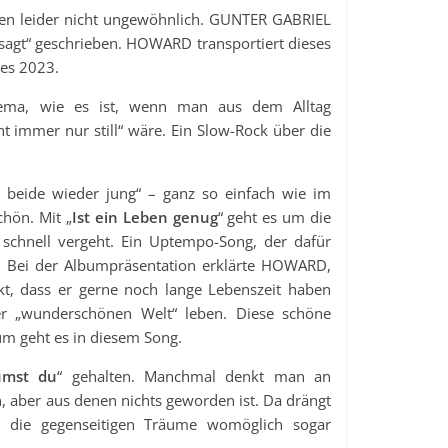
ngen leider nicht ungewöhnlich. GUNTER GABRIEL
esagt“ geschrieben. HOWARD transportiert dieses
es 2023.
a, wie es ist, wenn man aus dem Alltag
 immer nur still“ wäre. Ein Slow-Rock über die
beide wieder jung“ – ganz so einfach wie im
chön. Mit „
Ist ein Leben genug
“ geht es um die
schnell vergeht. Ein Uptempo-Song, der dafür
t“. Bei der Albumpräsentation erklärte HOWARD,
t, dass er gerne noch lange Lebenszeit haben
er „wunderschönen Welt“ leben. Diese schöne
um geht es in diesem Song.
umst du
“ gehalten. Manchmal denkt man an
, aber aus denen nichts geworden ist. Da drängt
 die gegenseitigen Träume womöglich sogar