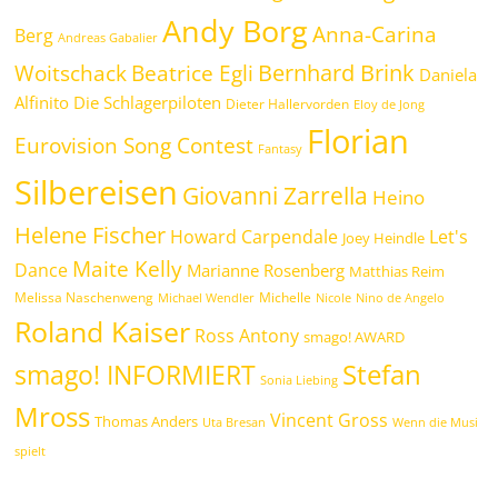
Andy Borg
Anna-Carina
Berg
Andreas Gabalier
Bernhard Brink
Beatrice Egli
Woitschack
Daniela
Alfinito
Die Schlagerpiloten
Dieter Hallervorden
Eloy de Jong
Florian
Eurovision Song Contest
Fantasy
Silbereisen
Giovanni Zarrella
Heino
Helene Fischer
Howard Carpendale
Let's
Joey Heindle
Maite Kelly
Dance
Marianne Rosenberg
Matthias Reim
Melissa Naschenweng
Michelle
Michael Wendler
Nicole
Nino de Angelo
Roland Kaiser
Ross Antony
smago! AWARD
Stefan
smago! INFORMIERT
Sonia Liebing
Mross
Vincent Gross
Thomas Anders
Uta Bresan
Wenn die Musi
spielt