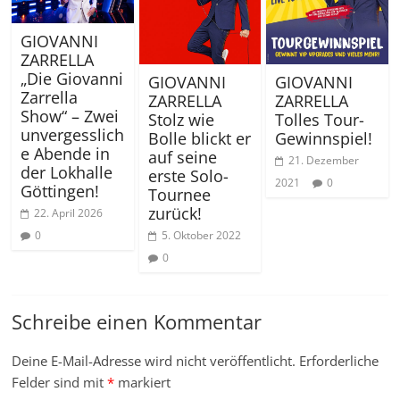
GIOVANNI
ZARRELLA
„Die Giovanni
GIOVANNI
GIOVANNI
Zarrella
ZARRELLA
ZARRELLA
Show“ – Zwei
Stolz wie
Tolles Tour-
unvergesslich
Bolle blickt er
Gewinnspiel!
e Abende in
auf seine
21. Dezember
der Lokhalle
erste Solo-
2021
0
Göttingen!
Tournee
zurück!
22. April 2026
5. Oktober 2022
0
0
Schreibe einen Kommentar
Deine E-Mail-Adresse wird nicht veröffentlicht.
Erforderliche
Felder sind mit
*
markiert