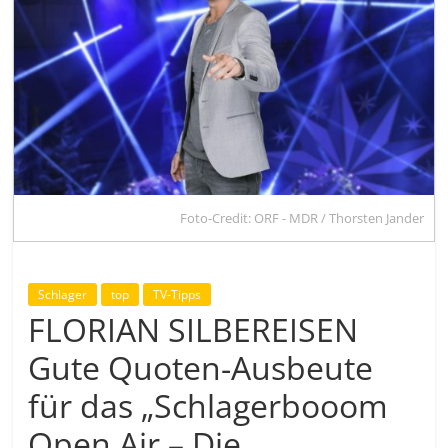
Foto-Credit: ORF - MDR / Thorsten Jander
Schlager
top
TV-Tipps
FLORIAN SILBEREISEN
Gute Quoten-Ausbeute
für das „Schlagerbooom
Open Air – Die