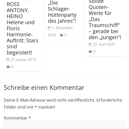
Solide
„Die
ROSS
Quoten-
Schlager-
ANTONY,
Werte für
Hüttenparty
HEINO
„Das
des Jahres“!
Helene und
Traumschiff“
Floris
1. Dezember
– gerade bei
Harmonie-
2019
0
den „Jungen“!
Auftritt: Stars
22. April 2025
sind
0
begeistert!
21. Januar 2019
0
Schreibe einen Kommentar
Deine E-Mail-Adresse wird nicht veröffentlicht.
Erforderliche
Felder sind mit
*
markiert
Kommentar
*