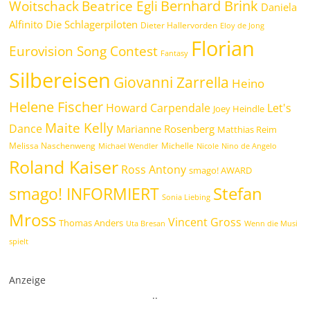
Bernhard Brink
Beatrice Egli
Woitschack
Daniela
Alfinito
Die Schlagerpiloten
Dieter Hallervorden
Eloy de Jong
Florian
Eurovision Song Contest
Fantasy
Silbereisen
Giovanni Zarrella
Heino
Helene Fischer
Howard Carpendale
Let's
Joey Heindle
Maite Kelly
Dance
Marianne Rosenberg
Matthias Reim
Melissa Naschenweng
Michelle
Michael Wendler
Nicole
Nino de Angelo
Roland Kaiser
Ross Antony
smago! AWARD
Stefan
smago! INFORMIERT
Sonia Liebing
Mross
Vincent Gross
Thomas Anders
Uta Bresan
Wenn die Musi
spielt
Anzeige
.
.