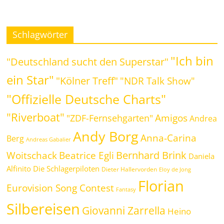
Schlagwörter
"Ich bin
"Deutschland sucht den Superstar"
ein Star"
"Kölner Treff"
"NDR Talk Show"
"Offizielle Deutsche Charts"
"Riverboat"
Amigos
"ZDF-Fernsehgarten"
Andrea
Andy Borg
Anna-Carina
Berg
Andreas Gabalier
Bernhard Brink
Beatrice Egli
Woitschack
Daniela
Alfinito
Die Schlagerpiloten
Dieter Hallervorden
Eloy de Jong
Florian
Eurovision Song Contest
Fantasy
Silbereisen
Giovanni Zarrella
Heino