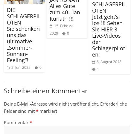
SCHLAGERPIL
Alles Gute
DIE
OTEN
zum 40., Jan
SCHLAGERPIL
Jetzt geht’s
Kunath !!!
OTEN
los !!! Sehen
15. Februar
Sie schenken
Sie HIER 3
2020
0
uns das
Live-Videos
ultimative
der
„Sommer-
Schlagerpilot
Sonnen-
en!
Feeling“!
6. August 2018
2. Juni 2022
0
1
Schreibe einen Kommentar
Deine E-Mail-Adresse wird nicht veröffentlicht.
Erforderliche
Felder sind mit
*
markiert
Kommentar
*