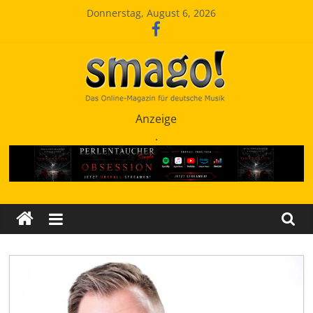
Zum
Donnerstag, August 6, 2026
Inhalt
springen
Smago
Anzeige
.
SchlagerMAGazinOnline