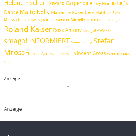
Helene Fischer
Howard Carpendale
Let's
Joey Heindle
Maite Kelly
Dance
Marianne Rosenberg
Matthias Reim
Melissa Naschenweng
Michelle
Michael Wendler
Nicole
Nino de Angelo
Roland Kaiser
Ross Antony
smago! AWARD
Stefan
smago! INFORMIERT
Sonia Liebing
Mross
Vincent Gross
Thomas Anders
Uta Bresan
Wenn die Musi
spielt
Anzeige
.
.
Anzeige
.
.