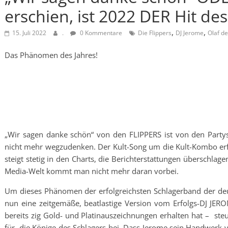
erschien, ist 2022 DER Hit des
,
,
15. Juli 2022
.
0 Kommentare
Die Flippers
DJ Jerome
Olaf de
Das Phänomen des Jahres!
„Wir sagen danke schön“ von den FLIPPERS ist von den Party
nicht mehr wegzudenken. Der Kult-Song um die Kult-Kombo erfäh
steigt stetig in den Charts, die Berichterstattungen überschlag
Media-Welt kommt man nicht mehr daran vorbei.
Um dieses Phänomen der erfolgreichsten Schlagerband der deu
nun eine zeitgemäße, beatlastige Version vom Erfolgs-DJ JER
bereits zig Gold- und Platinauszeichnungen erhalten hat – ste
für die Könige des Schlagers bei. Dass Jerome sein Handwerk v