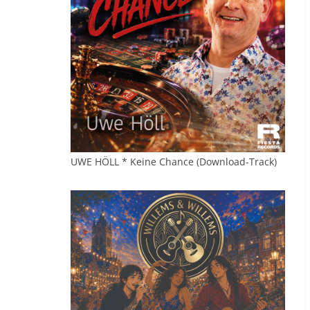
UWE HÖLL * Keine Chance (Download-Track)