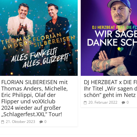
FLORIAN SILBEREISEN mit
DJ HERZBEAT x DIE F
Thomas Anders, Michelle,
Ihr Titel „Wir sagen
Eric Philippi, Olaf der
schön“ geht im Netz v
Flipper und voXXclub
20. Februar 2022
0
2024 wieder auf großer
„Schlagerfest.XXL“ Tour!
21. Oktober 2023
0