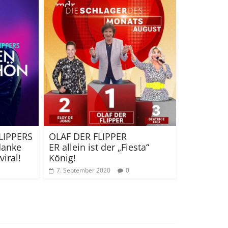
LIPPERS
OLAF DER FLIPPER
 danke
ER allein ist der „Fiesta“
iral!
König!
7. September 2020
0