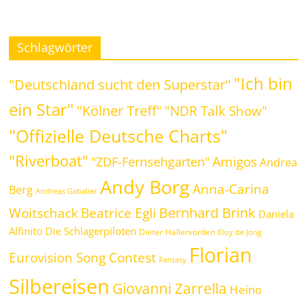
Schlagwörter
"Ich bin
"Deutschland sucht den Superstar"
ein Star"
"Kölner Treff"
"NDR Talk Show"
"Offizielle Deutsche Charts"
"Riverboat"
Amigos
"ZDF-Fernsehgarten"
Andrea
Andy Borg
Anna-Carina
Berg
Andreas Gabalier
Bernhard Brink
Beatrice Egli
Woitschack
Daniela
Alfinito
Die Schlagerpiloten
Dieter Hallervorden
Eloy de Jong
Florian
Eurovision Song Contest
Fantasy
Silbereisen
Giovanni Zarrella
Heino