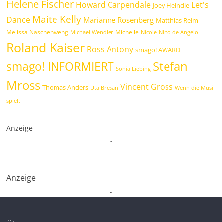
Helene Fischer
Howard Carpendale
Let's
Joey Heindle
Maite Kelly
Dance
Marianne Rosenberg
Matthias Reim
Melissa Naschenweng
Michelle
Michael Wendler
Nicole
Nino de Angelo
Roland Kaiser
Ross Antony
smago! AWARD
Stefan
smago! INFORMIERT
Sonia Liebing
Mross
Vincent Gross
Thomas Anders
Uta Bresan
Wenn die Musi
spielt
Anzeige
.
.
Anzeige
.
.