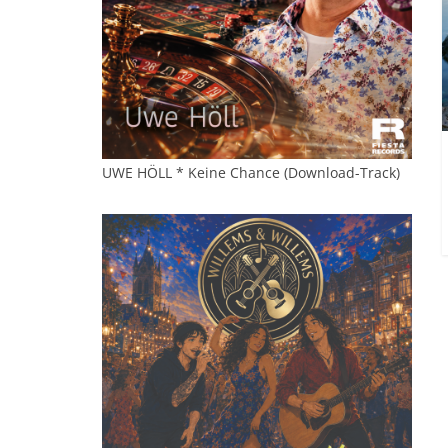
UWE HÖLL * Keine Chance (Download-Track)