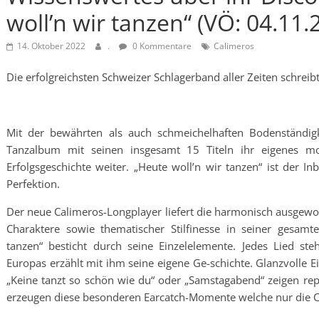
woll’n wir tanzen“ (VÖ: 04.11.
14. Oktober 2022
.
0 Kommentare
Calimeros
Die erfolgreichsten Schweizer Schlagerband aller Zeiten schreibt
Mit der bewährten als auch schmeichelhaften Bodenständi
Tanzalbum mit seinen insgesamt 15 Titeln ihr eigenes m
Erfolgsgeschichte weiter. „Heute woll’n wir tanzen“ ist der In
Perfektion.
Der neue Calimeros-Longplayer liefert die harmonisch ausgewo
Charaktere sowie thematischer Stilfinesse in seiner gesamt
tanzen“ besticht durch seine Einzelelemente. Jedes Lied steh
Europas erzählt mit ihm seine eigene Ge-schichte. Glanzvolle 
„Keine tanzt so schön wie du“ oder „Samstagabend“ zeigen re
erzeugen diese besonderen Earcatch-Momente welche nur die 