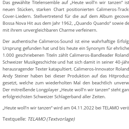
Das gewählte Titelensemble auf „Heute woll’n wir tanzen“ i
neuen Stücken, starken Chart positionierten Calimeros-Trac
Cover-Liedern. Stellvertretend für die auf dem Album gecover
Bossa Nova Hit aus dem Jahr 1962, „Quando Quando“ sowie der
mit ihrem unvergleichbaren Charme verfeinern.
Der authentische Calimeros-Sound ist eine wahrhaftige Erfolgs
Ursprung gefunden hat und bis heute ein Synonym für ehrliche, 
1.000 geschriebenen Titeln zählt Calimeros-Bandleader Roland 
Schweizer Musikgeschichte und hat sich damit in seiner 40-jä
herausragender Texter katapultiert. Calimeros-Innovator Roland
Andy Steiner haben bei dieser Produktion auf das Hitprodu
gesetzt, welche zum wiederholten Mal den beachtlich unverw
Der mitreißende Longplayer „Heute woll’n wir tanzen“ steht gan
erfolgreichsten Schweizer Schlagerband aller Zeiten.
„Heute woll’n wir tanzen“ wird am 04.11.2022 bei TELAMO veröf
Textquelle:
TELAMO (Textvorlage)